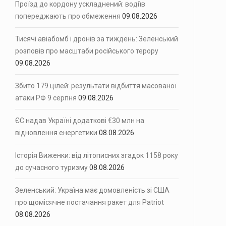
Проїзд до кордону ускладнений: водіїв
попереджають про обмеження
09.08.2026
Тисячі авіабомб і дронів за тиждень: Зеленський
розповів про масштаби російського терору
09.08.2026
Збито 179 цілей: результати відбиття масованої
атаки РФ 9 серпня
09.08.2026
ЄС надав Україні додаткові €30 млн на
відновлення енергетики
08.08.2026
Історія Виженки: від літописних згадок 1158 року
до сучасного туризму
08.08.2026
Зеленський: Україна має домовленість зі США
про щомісячне постачання ракет для Patriot
08.08.2026