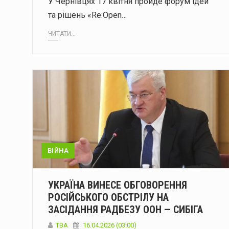
У Чернівцях 17 квітня пройде форум ідей
та рішень «Re:Open…
ЧИТАТИ...
ВІЙНА
УКРАЇНА ВИНЕСЕ ОБГОВОРЕННЯ
РОСІЙСЬКОГО ОБСТРІЛУ НА
ЗАСІДАННЯ РАДБЕЗУ ООН — СИБІГА
ТВА
16.04.2026 (03:00)