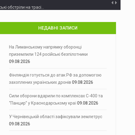
ські обстріли на трасі…
о терору
Російські війська протягом тижня випустили…
НЕДАВНІ ЗАПИСИ
яний напад із застосуванням…
спрямував додаткові 30…
На Лиманському напрямку оборонці
приземлили 124 російські безпілотники
жна команда чернівецької "Буковини" здобула…
09.08.2026
Фінляндія готується до атак РФ за допомогою
захоплених українських дронів
09.08.2026
манському напрямку українські оборонці…
йська Федерація може використати здобуті…
Сили оборони вдарили по комплексах С-400 та
“Панцир” у Краснодарському краї
09.08.2026
 ніч на 9 серпня…
У Чернівецькій області зафіксували землетрус
09.08.2026