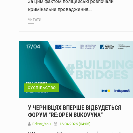
За цим фактом поліцейські розпочали
кримінальне провадження.…
ЧИТАТИ...
СУСПІЛЬСТВО
У ЧЕРНІВЦЯХ ВПЕРШЕ ВІДБУДЕТЬСЯ
ФОРУМ “RE:OPEN BUKOVYNA”
Editor_You
16.04.2026 (04:05)