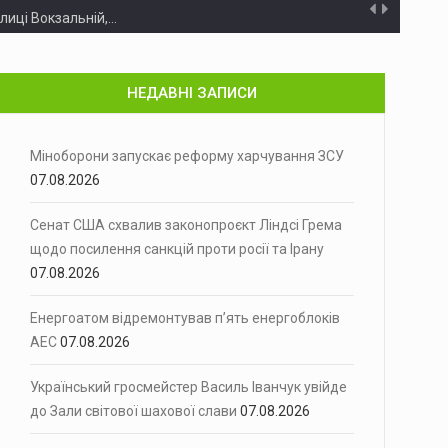
улиці Вокзальній,…
иків в особливо великих розмірах
Поліцейські Чернівецької області зібрали доказову…
НЕДАВНІ ЗАПИСИ
рнівцях через дорожньо-транспортну пригоду…
нячні панелі
Минулої доби на території Чернівецької…
Міноборони запускає реформу харчування ЗСУ
07.08.2026
півель…
Сенат США схвалив законопроєкт Ліндсі Грема
а Ірану
Сенат Конгресу Сполучених Штатів у…
щодо посилення санкцій проти росії та Ірану
07.08.2026
монт із…
іжнародна федерація шахів (FIDE) оголосила…
Енергоатом відремонтував п’ять енергоблоків
АЕС
07.08.2026
і сили ППО перехопили…
Український гросмейстер Василь Іванчук увійде
ви України у липні…
до Зали світової шахової слави
07.08.2026