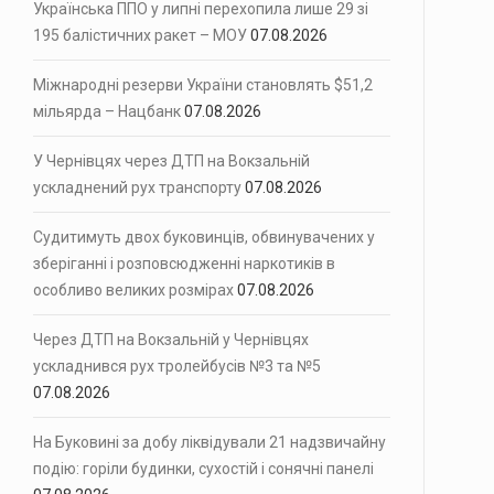
Українська ППО у липні перехопила лише 29 зі
195 балістичних ракет – МОУ
07.08.2026
Міжнародні резерви України становлять $51,2
мільярда – Нацбанк
07.08.2026
У Чернівцях через ДТП на Вокзальній
ускладнений рух транспорту
07.08.2026
Судитимуть двох буковинців, обвинувачених у
зберіганні і розповсюдженні наркотиків в
особливо великих розмірах
07.08.2026
Через ДТП на Вокзальній у Чернівцях
ускладнився рух тролейбусів №3 та №5
07.08.2026
На Буковині за добу ліквідували 21 надзвичайну
подію: горіли будинки, сухостій і сонячні панелі