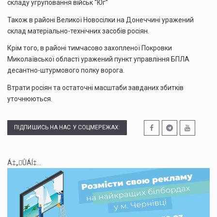
складу угруповання військ “Юг”
Також в районі Великої Новосілки на Донеччині уражений
склад матеріально-технічних засобів росіян.
Крім того, в районі тимчасово захопленої Покровки
Миколаївської області уражений пункт управління БПЛА
десантно-штурмового полку ворога.
Втрати росіян та остаточні масштаби завданих збитків
уточнюються.
ПІДПИШИСЬ НА НАС У СОЦМЕРЕЖАХ:
Á‡„ÛÁÍ‡...