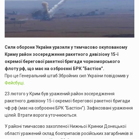
Сили оборони України уразили у тимчасово окупованому
Криму район зосередження ракетного дивізіону 15-ї
окремої берегової ракетної бригади чорноморського
флоту рф, що має на озброєнні БРК “Бастіон”.
Про це Генеральний штаб Збройних сил України повідомив у
Фейсбуці
.
23 лютого у Крим був уражений район зосередження
ракетного дивізіону 15-ї окремої берегової ракетної бригади
чф рф (має на озброєнні БРК “Бастіон”). Зафіксовані ураження
цілей. Втрати ворога уточнюються.
У районі тимчасово захопленої Нижньої Кринки Донецької
області уражений склад боєприпасів російських загарбників зі