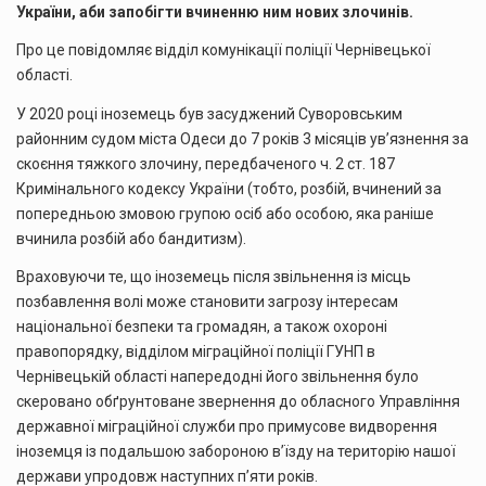
України, аби запобігти вчиненню ним нових злочинів.
Про це повідомляє відділ комунікації поліції Чернівецької
області.
У 2020 році іноземець був засуджений Суворовським
районним судом міста Одеси до 7 років 3 місяців ув’язнення за
скоєння тяжкого злочину, передбаченого ч. 2 ст. 187
Кримінального кодексу України (тобто, розбій, вчинений за
попередньою змовою групою осіб або особою, яка раніше
вчинила розбій або бандитизм).
Враховуючи те, що іноземець після звільнення із місць
позбавлення волі може становити загрозу інтересам
національної безпеки та громадян, а також охороні
правопорядку, відділом міграційної поліції ГУНП в
Чернівецькій області напередодні його звільнення було
скеровано обґрунтоване звернення до обласного Управління
державної міграційної служби про примусове видворення
іноземця із подальшою забороною в’їзду на територію нашої
держави упродовж наступних п’яти років.