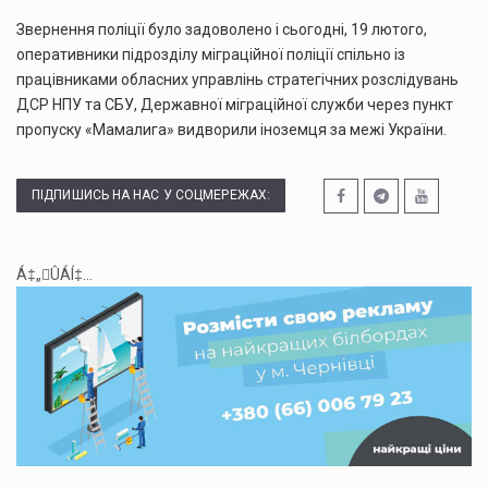
Звернення поліції було задоволено і сьогодні, 19 лютого,
оперативники підрозділу міграційної поліції спільно із
працівниками обласних управлінь стратегічних розслідувань
ДСР НПУ та СБУ, Державної міграційної служби через пункт
пропуску «Мамалига» видворили іноземця за межі України.
ПІДПИШИСЬ НА НАС У СОЦМЕРЕЖАХ:
Á‡„ÛÁÍ‡...