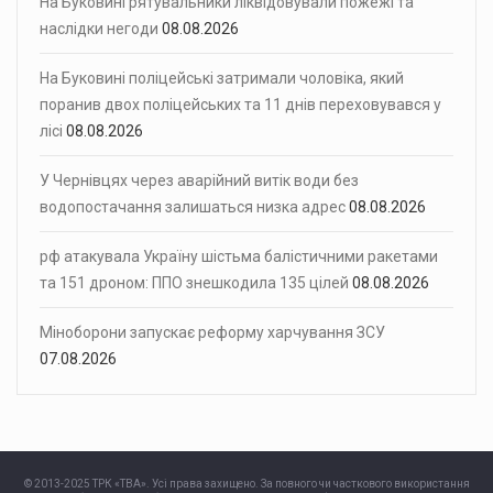
На Буковині рятувальники ліквідовували пожежі та
наслідки негоди
08.08.2026
На Буковині поліцейські затримали чоловіка, який
поранив двох поліцейських та 11 днів переховувався у
лісі
08.08.2026
У Чернівцях через аварійний витік води без
водопостачання залишаться низка адрес
08.08.2026
рф атакувала Україну шістьма балістичними ракетами
та 151 дроном: ППО знешкодила 135 цілей
08.08.2026
Міноборони запускає реформу харчування ЗСУ
07.08.2026
© 2013-2025 ТРК «ТВА». Усі права захищено. За повного чи часткового використання