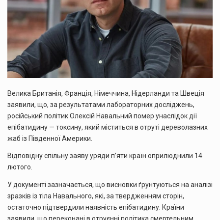
Велика Британія, Франція, Німеччина, Нідерланди та Швеція
заявили, що, за результатами лабораторних досліджень,
російський політик Олексій Навальний помер унаслідок дії
епібатидину — токсину, який міститься в отруті дереволазних
жаб із Південної Америки.
Відповідну спільну заяву уряди п’яти країн оприлюднили 14
лютого.
У документі зазначається, що висновки ґрунтуються на аналізі
зразків із тіла Навального, які, за твердженням сторін,
остаточно підтвердили наявність епібатидину. Країни
заявили, що переконані в отруєнні політика смертельним