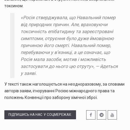
токсином.
«Росія стверджувала, що Навальний помер
від природних причин. Але, враховуючи
токсичність епібатидину та зареєстровані
симптоми, отруєння було дуже ймовірною
причиною його смерті. Навальний помер,
перебуваючи у в’язниці, а це означає, що
Росія мала засоби, мотив і можливість
застосувати до нього цю отруту», — йдеться
у заяві.
У тексті також наголошується на неодноразовому, за словами
авторів заяви, ігноруванні Росією міжнародного права та
положень Конвенції про заборону хімічної зброї.
ПІДПИШИСЬ НА НАС У СОЦМЕРЕЖАХ: