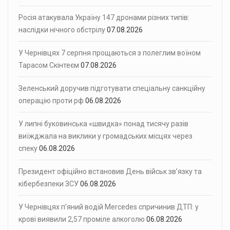
Росія атакувала Україну 147 дронами різних типів:
наслідки нічного обстрілу
07.08.2026
У Чернівцях 7 серпня прощаються з полеглим воїном
Тарасом Скінтеєм
07.08.2026
Зеленський доручив підготувати спеціальну санкційну
операцію проти рф
06.08.2026
У липні буковинська «швидка» понад тисячу разів
виїжджала на виклики у громадських місцях через
спеку
06.08.2026
Президент офіційно встановив День військ зв’язку та
кібербезпеки ЗСУ
06.08.2026
У Чернівцях п’яний водій Mercedes спричинив ДТП: у
крові виявили 2,57 проміле алкоголю
06.08.2026