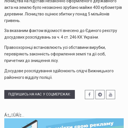
лісництва на підставі незаконно оформленого державного
акта на землю було незаконно зрубано майже 400 кубометрів
деревини. Лісництво оцінює збитки у понад 5 мільйонів
гривень.
За вказаним фактом відомості внесено до Єдиного реєстру
досудових розслідувань за ч. 4 ст. 246 КК України.
Правоохоронці встановлюють усі обставини вирубки,
перевіряють законність оформлення землі та дії осіб,
причетних до знищення лісу.
Досудове розслідування здійснюють слідчі Вижницького
районного відділу поліції.
ПІДПИШИСЬ НА НАС У СОЦМЕРЕЖАХ:
Á‡„ÛÁÍ‡...