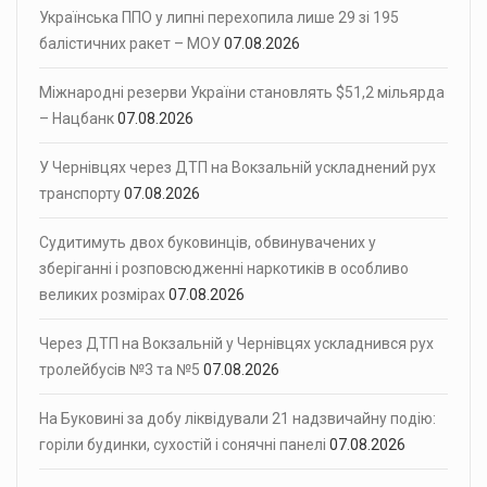
Українська ППО у липні перехопила лише 29 зі 195
балістичних ракет – МОУ
07.08.2026
Міжнародні резерви України становлять $51,2 мільярда
– Нацбанк
07.08.2026
У Чернівцях через ДТП на Вокзальній ускладнений рух
транспорту
07.08.2026
Судитимуть двох буковинців, обвинувачених у
зберіганні і розповсюдженні наркотиків в особливо
великих розмірах
07.08.2026
Через ДТП на Вокзальній у Чернівцях ускладнився рух
тролейбусів №3 та №5
07.08.2026
На Буковині за добу ліквідували 21 надзвичайну подію:
горіли будинки, сухостій і сонячні панелі
07.08.2026