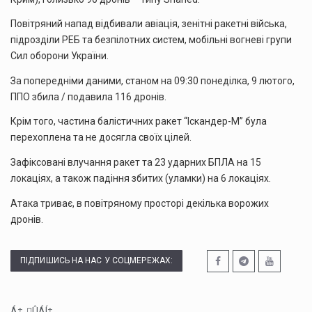
Повітряний напад відбивали авіація, зенітні ракетні війська,
підрозділи РЕБ та безпілотних систем, мобільні вогневі групи
Сил оборони України.
За попередніми даними, станом на 09:30 понеділка, 9 лютого,
ППО збила / подавила 116 дронів.
Крім того, частина балістичних ракет “Іскандер-М” була
перехоплена та не досягла своїх цілей.
Зафіксовані влучання ракет та 23 ударних БПЛА на 15
локаціях, а також падіння збитих (уламки) на 6 локаціях.
Атака триває, в повітряному просторі декілька ворожих
дронів.
ПІДПИШИСЬ НА НАС У СОЦМЕРЕЖАХ:
Á‡„ÛÁÍ‡...