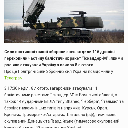
Сили протиповітряної оборони знешкодили 116 дронів і
перехопили частину балістичних ракет “Іскандер-М”, якими
росіяни атакували Україну з вечора 8 лютого.
Про це Повітряні сили Збройних сил України повідомили у
Телеграмі.
З 17:30 неділі, 8 лютого, загарбники атакували 11
балістичними ракетами “Іскандер-М” із Брянської області, а
також 149 ударними БПЛА типу Shahed, “Гербера”, “Італмас” та
безпілотниками інших типів із напрямків: Курськ, Орел,
Брянськ, Приморсько-Ахтарськ, Шаталово (рф), тимчасово
окупований Донецьк та Гвардійське (тимчасово окупований
Крим), і близько 90 дронів – типу Shahed.