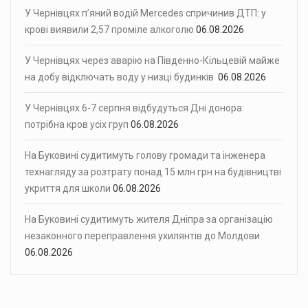
У Чернівцях п’яний водій Mercedes спричинив ДТП: у
крові виявили 2,57 проміле алкоголю
06.08.2026
У Чернівцях через аварію на Південно-Кільцевій майже
на добу відключать воду у низці будинків
06.08.2026
У Чернівцях 6-7 серпня відбудуться Дні донора:
потрібна кров усіх груп
06.08.2026
На Буковині судитимуть голову громади та інженера
технагляду за розтрату понад 15 млн грн на будівництві
укриття для школи
06.08.2026
На Буковині судитимуть жителя Дніпра за організацію
незаконного переправлення ухилянтів до Молдови
06.08.2026