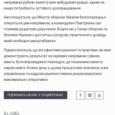
напрямках рубежі захисту вже вибудувані краще, однак на
інших потребують суттєвого доопрацювання.
Наголошується, що Міністр оборони України безпосередньо
опікується цим напрямком, а командувач Повітряних сил
отримав додаткові доручення. Водночас у Силах оборони та
безпеки України є достатньо ресурсів і практичного досвіду,
який необхідно масштабувати.
Підкреслюється, що всі ефективні рішення та практики, які вже
демонструють результат на окремих напрямках і рівнях,
мають бути впроваджені повсюдно, де показники захисту
наразі нижчі. Кожен день у цьому процесі має значення, а всі
управлінські та кадрові рішення повинні реалізовуватися
максимально оперативно.
ПІДПИШИСЬ НА НАС У СОЦМЕРЕЖАХ:
Á‡„ÛÁÍ‡...