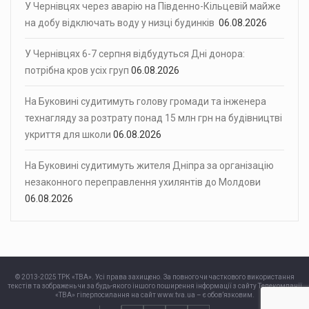
У Чернівцях через аварію на Південно-Кільцевій майже
на добу відключать воду у низці будинків
06.08.2026
У Чернівцях 6-7 серпня відбудуться Дні донора:
потрібна кров усіх груп
06.08.2026
На Буковині судитимуть голову громади та інженера
технагляду за розтрату понад 15 млн грн на будівництві
укриття для школи
06.08.2026
На Буковині судитимуть жителя Дніпра за організацію
незаконного переправлення ухилянтів до Молдови
06.08.2026
© 2013-2025 ТРК «ТВА». Усі права захищено. За повного чи часткового використання
текстів та зображень чи за будь-якого іншого поширення інформації з сайту Телекомпанії
«ТВА» гіперпосилання на сайт www.tva.ua – є обов’язковим.