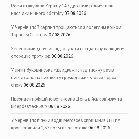
Росія атакувала Україну 147 дронами різних типів:
наслідки нічного обстрілу
07.08.2026
У Чернівцях 7 серпня прощаються з полеглим воїном
Тарасом Скінтеєм
07.08.2026
Зеленський доручив підготувати спеціальну санкційну
операцію проти рф
06.08.2026
У липні буковинська «швидка» понад тисячу разів
виїжджала на виклики у громадських місцях через
спеку
06.08.2026
Президент офіційно встановив День військ зв’язку та
кібербезпеки ЗСУ
06.08.2026
У Чернівцях п’яний водій Mercedes спричинив ДТП: у
крові виявили 2,57 проміле алкоголю
06.08.2026