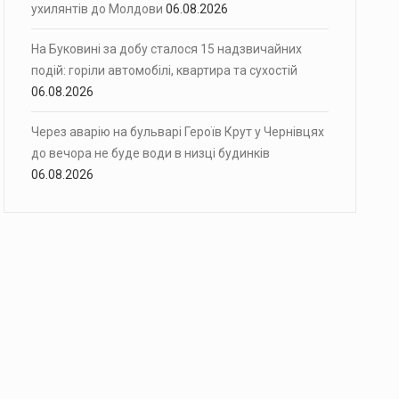
ухилянтів до Молдови
06.08.2026
На Буковині за добу сталося 15 надзвичайних
подій: горіли автомобілі, квартира та сухостій
06.08.2026
Через аварію на бульварі Героїв Крут у Чернівцях
до вечора не буде води в низці будинків
06.08.2026