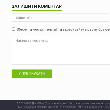
ЗАЛИШИТИ КОМЕНТАР
Зберегти моє ім'я, e-mail, та адресу сайту в цьому брауз
ОПУБЛІКУВАТИ
© 2013-2025 ТРК «ТВА». Усі права захищено. За повного чи часткового використ
іншого поширення інформації з сайту Телекомпанії «ТВА» гіперпосилання на са