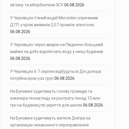
зв’язку та кібербезпеки ЗСУ
06.08.2026
У Чернівцях п’яний водій Mercedes спричинив
ДТП: у крові виявили 2,57 проміле алкоголю
06.08.2026
У Чернівцях через аварію на Південно-Кільцевій
майже на добу відключать воду у низці будинків
06.08.2026
У Чернівцях 6-7 серпня відбудуться Дні донора:
потрібна кров усіх груп
06.08.2026
На Буковині судитимуть голову громади та
інженера технагляду за розтрату понад 15 млн
грн на будівництві укриття для школи
06.08.2026
На Буковині судитимуть жителя Дніпра за
організацію незаконного переправлення