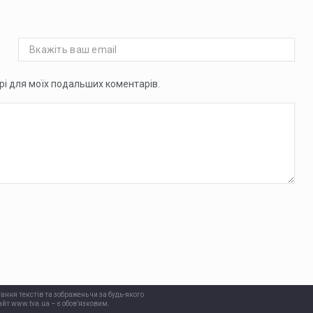
ері для моїх подальших коментарів.
ання текстів та зображень чи за будь-якого
йт www.tva.ua – є обов’язковим.