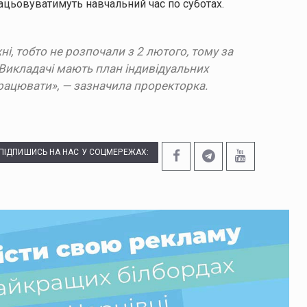
ацьовуватимуть навчальний час по суботах.
і, тобто не розпочали з 2 лютого, тому за
 Викладачі мають план індивідуальних
 працювати», — зазначила проректорка.
ПІДПИШИСЬ НА НАС У СОЦМЕРЕЖАХ: