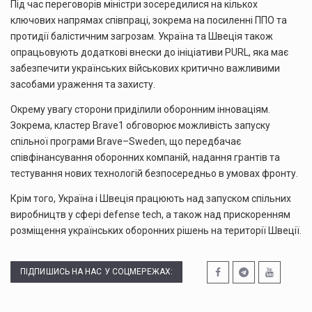
Під час переговорів міністри зосередилися на кількох
ключових напрямах співпраці, зокрема на посиленні ППО та
протидії балістичним загрозам. Україна та Швеція також
опрацьовують додаткові внески до ініціативи PURL, яка має
забезпечити українських військових критично важливими
засобами ураження та захисту.
Окрему увагу сторони приділили оборонним інноваціям.
Зокрема, кластер Brave1 обговорює можливість запуску
спільної програми Brave–Sweden, що передбачає
співфінансування оборонних компаній, надання грантів та
тестування нових технологій безпосередньо в умовах фронту.
Крім того, Україна і Швеція працюють над запуском спільних
виробництв у сфері defense tech, а також над прискоренням
розміщення українських оборонних рішень на території Швеції.
ПІДПИШИСЬ НА НАС У СОЦМЕРЕЖАХ: