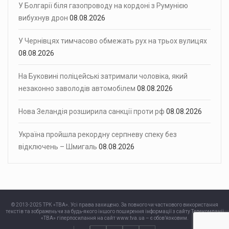
У Болгарії біля газопроводу на кордоні з Румунією
вибухнув дрон
08.08.2026
У Чернівцях тимчасово обмежать рух на трьох вулицях
08.08.2026
На Буковині поліцейські затримали чоловіка, який
незаконно заволодів автомобілем
08.08.2026
Нова Зеландія розширила санкції проти рф
08.08.2026
Україна пройшла рекордну серпневу спеку без
відключень – Шмигаль
08.08.2026
© 2013-2025 ТРК «ТВА». Усі права захищено. За повного чи часткового використання
текстів та зображень чи за будь-якого іншого поширення інформації з сайту Телекомпанії
«ТВА» гіперпосилання на сайт www.tva.ua – є обов’язковим.