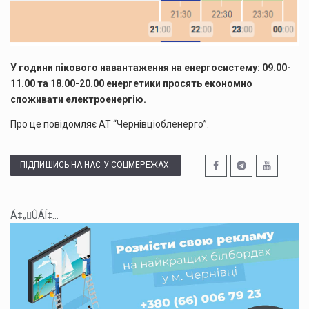
У години пікового навантаження на енергосистему: 09.00-
11.00 та 18.00-20.00 енергетики просять економно
споживати електроенергію.
Про це повідомляє АТ “Чернівціобленерго”.
ПІДПИШИСЬ НА НАС У СОЦМЕРЕЖАХ:
Á‡„ÛÁÍ‡...