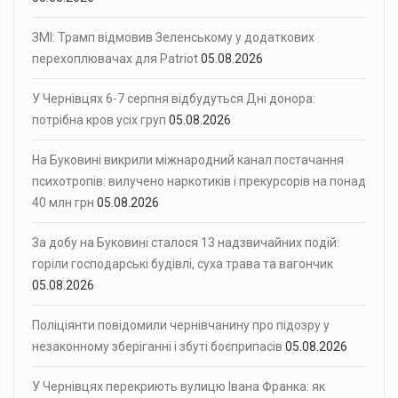
ЗМІ: Трамп відмовив Зеленському у додаткових
перехоплювачах для Patriot
05.08.2026
У Чернівцях 6-7 серпня відбудуться Дні донора:
потрібна кров усіх груп
05.08.2026
На Буковині викрили міжнародний канал постачання
психотропів: вилучено наркотиків і прекурсорів на понад
40 млн грн
05.08.2026
За добу на Буковині сталося 13 надзвичайних подій:
горіли господарські будівлі, суха трава та вагончик
05.08.2026
Поліціянти повідомили чернівчанину про підозру у
незаконному зберіганні і збуті боєприпасів
05.08.2026
У Чернівцях перекриють вулицю Івана Франка: як