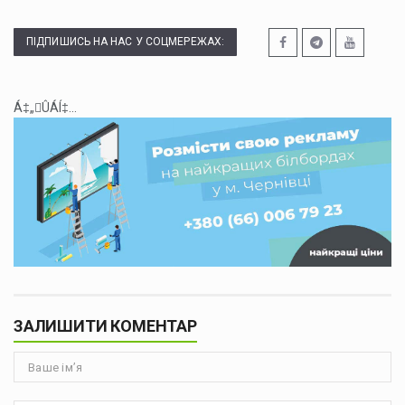
ПІДПИШИСЬ НА НАС У СОЦМЕРЕЖАХ:
Á‡„ÛÁÍ‡...
ЗАЛИШИТИ КОМЕНТАР