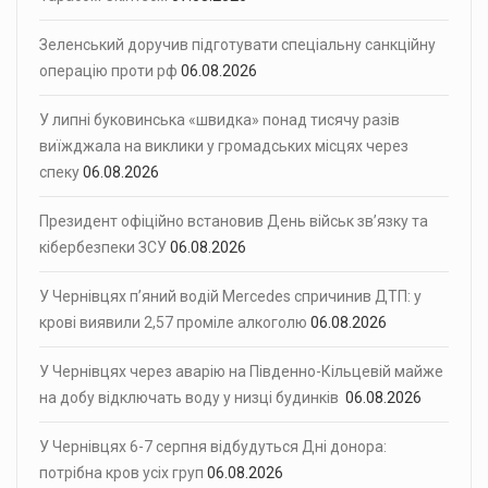
Зеленський доручив підготувати спеціальну санкційну
операцію проти рф
06.08.2026
У липні буковинська «швидка» понад тисячу разів
виїжджала на виклики у громадських місцях через
спеку
06.08.2026
Президент офіційно встановив День військ зв’язку та
кібербезпеки ЗСУ
06.08.2026
У Чернівцях п’яний водій Mercedes спричинив ДТП: у
крові виявили 2,57 проміле алкоголю
06.08.2026
У Чернівцях через аварію на Південно-Кільцевій майже
на добу відключать воду у низці будинків
06.08.2026
У Чернівцях 6-7 серпня відбудуться Дні донора:
потрібна кров усіх груп
06.08.2026