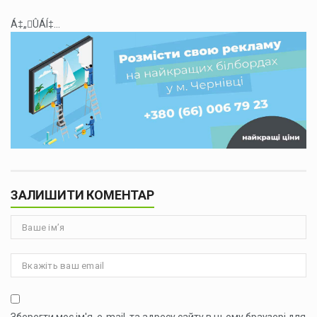
Á‡„ÛÁÍ‡...
ЗАЛИШИТИ КОМЕНТАР