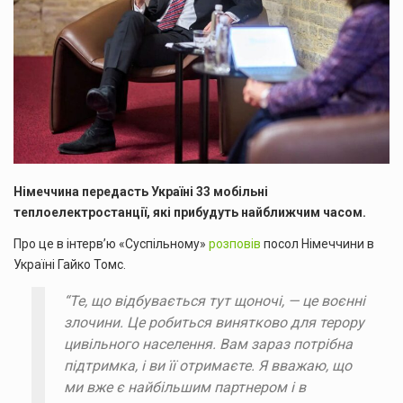
Німеччина передасть Україні 33 мобільні
теплоелектростанції, які прибудуть найближчим часом.
Про це в інтерв’ю «Суспільному»
розповів
посол Німеччини в
Україні Гайко Томс.
“Те, що відбувається тут щоночі, — це воєнні
злочини. Це робиться винятково для терору
цивільного населення. Вам зараз потрібна
підтримка, і ви її отримаєте. Я вважаю, що
ми вже є найбільшим партнером і в