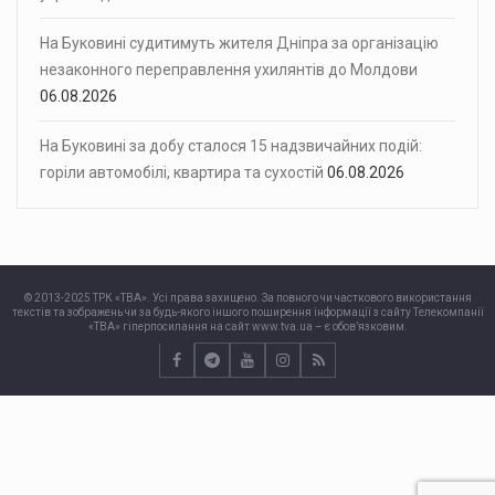
На Буковині судитимуть жителя Дніпра за організацію
незаконного переправлення ухилянтів до Молдови
06.08.2026
На Буковині за добу сталося 15 надзвичайних подій:
горіли автомобілі, квартира та сухостій
06.08.2026
© 2013-2025 ТРК «ТВА». Усі права захищено. За повного чи часткового використання
текстів та зображень чи за будь-якого іншого поширення інформації з сайту Телекомпанії
«ТВА» гіперпосилання на сайт www.tva.ua – є обов’язковим.