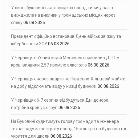
У липні буковинська «швидка» понад тисячу разів
виїжджала на виклики у громадських місцях через
спеку
06.08.2026
Президент офіційно встановив День військ зв’язку та
кібербезпеки ЗСУ
06.08.2026
У Чернівцях п’яний водій Mercedes спричинив ДТП: у
крові виявили 2,57 проміле алкоголю
06.08.2026
У Чернівцях через аварію на Південно-Кільцевій майже
на добу відключать воду у низці будинків
06.08.2026
У Чернівцях 6-7 серпня відбудуться Дні донора:
потрібна кров усіх груп
06.08.2026
На Буковині судитимуть голову громади та інженера
технагляду за розтрату понад 15 млн грн на будівництві
укриття для школи
06.08.2026