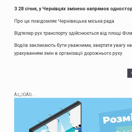
З 28 січня, у Чернівцях змінено напрямок односто
Про це повідомляє Чернівецька міська рада.
Відтепер рух транспорту здійснюється від площі Філа
Водіїв закликають бути уважними, звертати увагу на
урахуванням змін в організації дорожнього руху.
Á‡„ÛÁÍ‡...