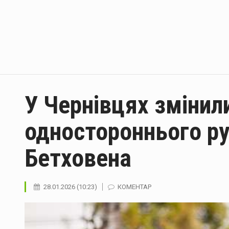
У Чернівцях змінил
одностороннього рух
Бетховена
28.01.2026 (10:23)
КОМЕНТАР