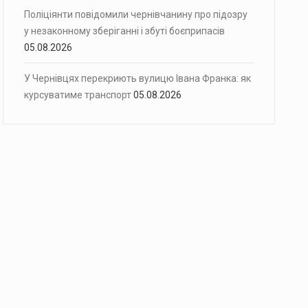
Поліціянти повідомили чернівчанину про підозру
у незаконному зберіганні і збуті боєприпасів
05.08.2026
У Чернівцях перекриють вулицю Івана Франка: як
курсуватиме транспорт
05.08.2026