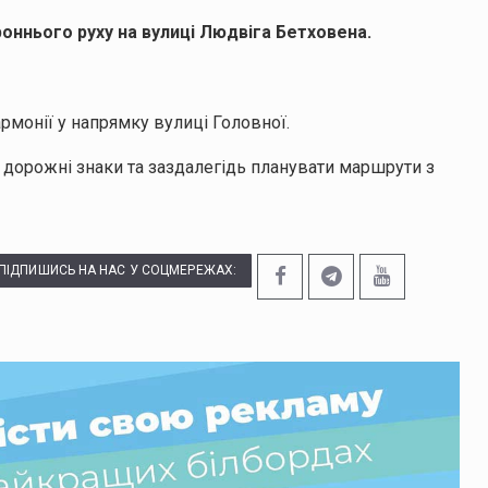
роннього руху на вулиці Людвіга Бетховена.
рмонії у напрямку вулиці Головної.
 дорожні знаки та заздалегідь планувати маршрути з
ПІДПИШИСЬ НА НАС У СОЦМЕРЕЖАХ: