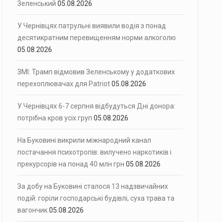
Зеленський
05.08.2026
У Чернівцях патрульні виявили водія з понад
десятикратним перевищенням норми алкоголю
05.08.2026
ЗМІ: Трамп відмовив Зеленському у додаткових
перехоплювачах для Patriot
05.08.2026
У Чернівцях 6-7 серпня відбудуться Дні донора:
потрібна кров усіх груп
05.08.2026
На Буковині викрили міжнародний канал
постачання психотропів: вилучено наркотиків і
прекурсорів на понад 40 млн грн
05.08.2026
За добу на Буковині сталося 13 надзвичайних
подій: горіли господарські будівлі, суха трава та
вагончик
05.08.2026