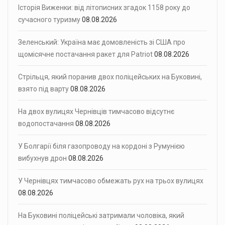
Історія Виженки: від літописних згадок 1158 року до
сучасного туризму
08.08.2026
Зеленський: Україна має домовленість зі США про
щомісячне постачання ракет для Patriot
08.08.2026
Стрільця, який поранив двох поліцейських на Буковині,
взято під варту
08.08.2026
На двох вулицях Чернівців тимчасово відсутнє
водопостачання
08.08.2026
У Болгарії біля газопроводу на кордоні з Румунією
вибухнув дрон
08.08.2026
У Чернівцях тимчасово обмежать рух на трьох вулицях
08.08.2026
На Буковині поліцейські затримали чоловіка, який