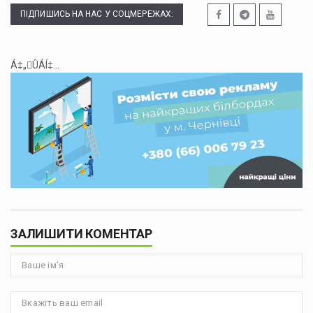
ПІДПИШИСЬ НА НАС У СОЦМЕРЕЖАХ:
Á‡„ÛÁÍ‡...
ЗАЛИШИТИ КОМЕНТАР