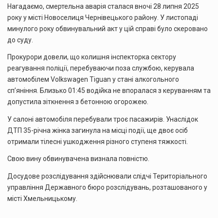
Нагадаємо, смертельна аварія сталася вночі 28 липня 2025
року у місті Новоселиця Чернівецького району. У листопаді
минулого року обвинувальний акт у цій справі було скеровано
до суду.
Прокурори довели, що колишня інспекторка сектору
реагування поліції, перебуваючи поза службою, керувала
автомобілем Volkswagen Tiguan у стані алкогольного
сп’яніння. Близько 01:45 водійка не впоралася з керуванням та
допустила зіткнення з бетонною огорожею.
У салоні автомобіля перебували троє пасажирів. Унаслідок
ДТП 35-річна жінка загинула на місці події, ще двоє осіб
отримали тілесні ушкодження різного ступеня тяжкості.
Свою вину обвинувачена визнала повністю.
Досудове розслідування здійснювали слідчі Територіального
управління Державного бюро розслідувань, розташованого у
місті Хмельницькому.