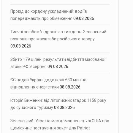
Проїзд до кордону ускладнений: водіїв
попереджають про обмеження
09.08.2026
Тисячі авіабомб і дронів за тиждень: Зеленський
розповів про масштаби російського терору
09.08.2026
Збито 179 цілей: результати відбиття масованої
атаки РФ 9 серпня
09.08.2026
ЄС надав Україні додаткові €30 млн на
відновлення енергетики
08.08.2026
Історія Виженки: від літописних згадок 1158 року
до сучасного туризму
08.08.2026
Зеленський: Україна має домовленість зі США про
щомісячне постачання ракет для Patriot