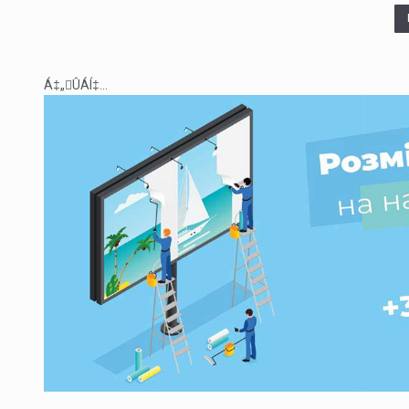
Á‡„ÛÁÍ‡...