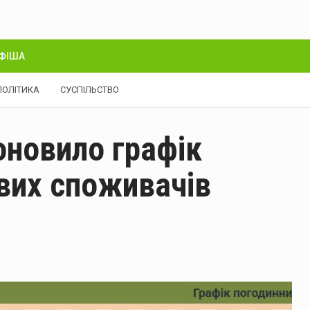
ФІША
ПОЛІТИКА
СУСПІЛЬСТВО
оновило графік
вих споживачів