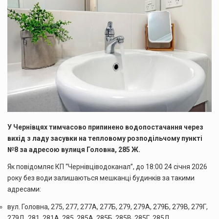
У Чернівцях тимчасово припинено водопостачання через
вихід з ладу засувки на тепловому розподільчому пункті
№8 за адресою вулиця Головна, 285 Ж.
Як повідомляє КП “Чернівціводоканал”, до 18:00 24 січня 2026
року без води залишаються мешканці будинків за такими
адресами:
вул. Головна, 275, 277, 277А, 277Б, 279, 279А, 279Б, 279В, 279Г,
279Д, 281, 281А, 285, 285А, 285Б, 285В, 285Г, 285Д