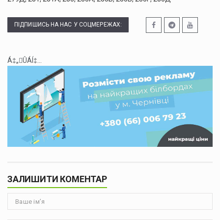
ПІДПИШИСЬ НА НАС У СОЦМЕРЕЖАХ:
Á‡„ÛÁÍ‡...
ЗАЛИШИТИ КОМЕНТАР