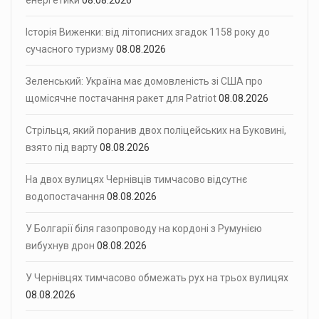
енергетики
08.08.2026
Історія Виженки: від літописних згадок 1158 року до
сучасного туризму
08.08.2026
Зеленський: Україна має домовленість зі США про
щомісячне постачання ракет для Patriot
08.08.2026
Стрільця, який поранив двох поліцейських на Буковині,
взято під варту
08.08.2026
На двох вулицях Чернівців тимчасово відсутнє
водопостачання
08.08.2026
У Болгарії біля газопроводу на кордоні з Румунією
вибухнув дрон
08.08.2026
У Чернівцях тимчасово обмежать рух на трьох вулицях
08.08.2026