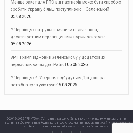
Менше ракет для ППО від партнерів може бути спробою
зробити Україну більш поступливою – Зеленський
05.08.2026
У Чернівцях патрульні виявили водія з понад
десятикратним перевищенням норми алкоголю
05.08.2026
ЗМІ: Трамп відмовив Зеленському у додаткових
перехоплювачах для Patriot
05.08.2026
У Чернівцях 6-7 серпня відбудуться Дні донора:
потрібна кров усіх груп
05.08.2026
© 2013-2025 ТРК «ТВА». Усі права захищено. За повного чи часткового використання
текстів та зображень чи за будь-якого іншого поширення інформації з сайту Телекомпанії
«ТВА» гіперпосилання на сайт www.tva.ua – є обов’язковим.