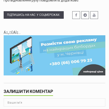
Про відновлення руху повідомлять додатково.
ПІДПИШИСЬ НА НАС У СОЦМЕРЕЖАХ:
Á‡„ÛÁÍ‡...
ЗАЛИШИТИ КОМЕНТАР