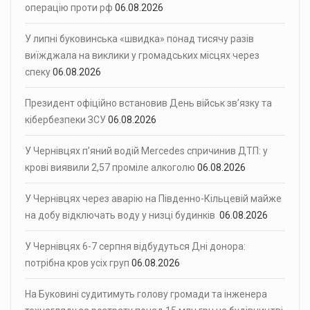
операцію проти рф
06.08.2026
У липні буковинська «швидка» понад тисячу разів
виїжджала на виклики у громадських місцях через
спеку
06.08.2026
Президент офіційно встановив День військ зв’язку та
кібербезпеки ЗСУ
06.08.2026
У Чернівцях п’яний водій Mercedes спричинив ДТП: у
крові виявили 2,57 проміле алкоголю
06.08.2026
У Чернівцях через аварію на Південно-Кільцевій майже
на добу відключать воду у низці будинків
06.08.2026
У Чернівцях 6-7 серпня відбудуться Дні донора:
потрібна кров усіх груп
06.08.2026
На Буковині судитимуть голову громади та інженера