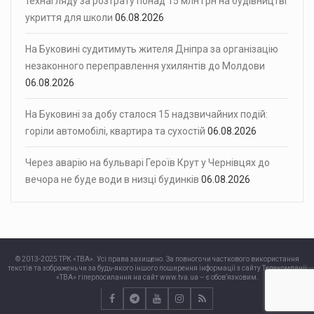
технагляду за розтрату понад 15 млн грн на будівництві
укриття для школи
06.08.2026
На Буковині судитимуть жителя Дніпра за організацію
незаконного переправлення ухилянтів до Молдови
06.08.2026
На Буковині за добу сталося 15 надзвичайних подій:
горіли автомобілі, квартира та сухостій
06.08.2026
Через аварію на бульварі Героїв Крут у Чернівцях до
вечора не буде води в низці будинків
06.08.2026
© 2013-2025 ТРК «ТВА». Усі права захищено. За повного чи часткового використання
текстів та зображень чи за будь-якого іншого поширення інформації з сайту Телекомпанії
«ТВА» гіперпосилання на сайт www.tva.ua – є обов’язковим.