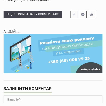
на місце події не викликались.
ПІДПИШИСЬ НА НАС У СОЦМЕРЕЖАХ:
Á‡„ÛÁÍ‡...
ЗАЛИШИТИ КОМЕНТАР