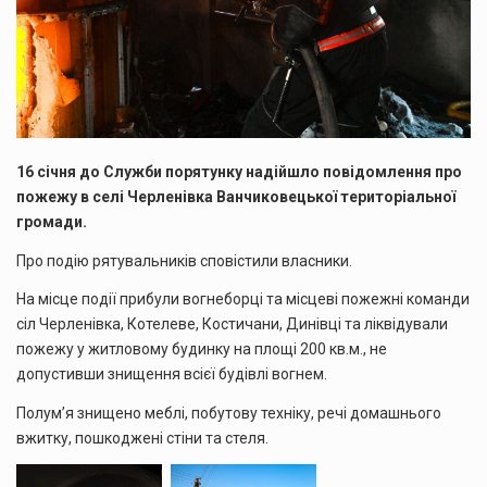
16 січня до Служби порятунку надійшло повідомлення про
пожежу в селі Черленівка Ванчиковецької територіальної
громади.
Про подію рятувальників сповістили власники.
На місце події прибули вогнеборці та місцеві пожежні команди
сіл Черленівка, Котелеве, Костичани, Динівці та ліквідували
пожежу у житловому будинку на площі 200 кв.м., не
допустивши знищення всієї будівлі вогнем.
Полум’я знищено меблі, побутову техніку, речі домашнього
вжитку, пошкоджені стіни та стеля.