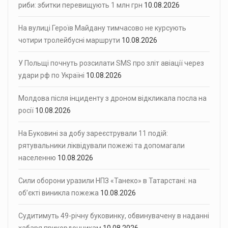
риби: збитки перевищують 1 млн грн
10.08.2026
На вулиці Героїв Майдану тимчасово не курсують
чотири тролейбусні маршрути
10.08.2026
У Польщі почнуть розсилати SMS про зліт авіації через
удари рф по Україні
10.08.2026
Молдова після інциденту з дроном відкликала посла на
росії
10.08.2026
На Буковині за добу зареєстрували 11 подій:
рятувальники ліквідували пожежі та допомагали
населенню
10.08.2026
Сили оборони уразили НПЗ «Танеко» в Татарстані: на
об’єкті виникла пожежа
10.08.2026
Судитимуть 49-річну буковинку, обвинувачену в наданні