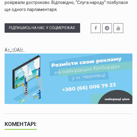
розірвали достроково. Відповідно, “Слуга народу” позбулася
ще одного парламентаря.
ПІДПИШИСЬ НА НАС У СОЦМЕРЕЖАХ:
Á‡„ÛÁÍ‡...
КОМЕНТАРІ: