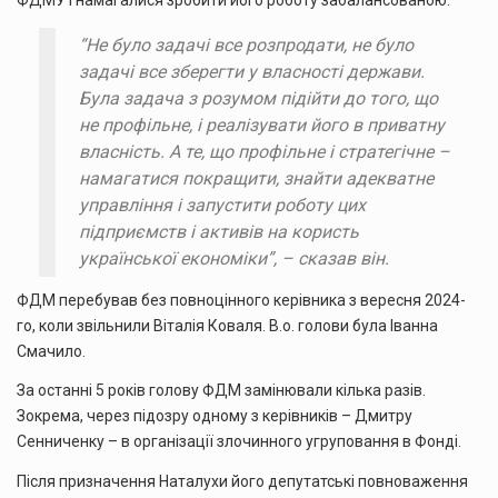
ФДМУ і намагалися зробити його роботу забалансованою.
“Не було задачі все розпродати, не було
задачі все зберегти у власності держави.
Була задача з розумом підійти до того, що
не профільне, і реалізувати його в приватну
власність. А те, що профільне і стратегічне –
намагатися покращити, знайти адекватне
управління і запустити роботу цих
підприємств і активів на користь
української економіки”, – сказав він.
ФДМ перебував без повноцінного керівника з вересня 2024-
го, коли звільнили Віталія Коваля. В.о. голови була Іванна
Смачило.
За останні 5 років голову ФДМ замінювали кілька разів.
Зокрема, через підозру одному з керівників – Дмитру
Сенниченку – в організації злочинного угруповання в Фонді.
Після призначення Наталухи його депутатські повноваження