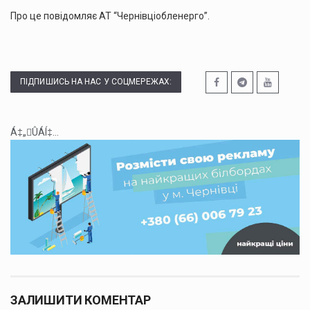
Про це повідомляє АТ “Чернівціобленерго”.
ПІДПИШИСЬ НА НАС У СОЦМЕРЕЖАХ:
Á‡„ÛÁÍ‡...
ЗАЛИШИТИ КОМЕНТАР