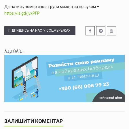
Дізнатись номер своєї групи можна за пошуком –
https://is.gd/jvxPFP
ПІДПИШИСЬ НА НАС У СОЦМЕРЕЖАХ:
Á‡„ÛÁÍ‡...
ЗАЛИШИТИ КОМЕНТАР