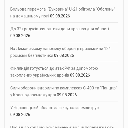
Вольова перемога: “Буковина” U-21 обіграла “Оболонь”
на домашньому полі
09.08.2026
До 32 градусів: синоптики дали прогноз для області
09.08.2026
На Лиманському напрямку оборонці приземлили 124
російські безпілотники
09.08.2026
Фінляндія готується до атак РФ за допомогою
захоплених українських дронів
09.08.2026
Сили оборони вдарили по комплексах С-400 та “Панцир”
у Краснодарському краї
09.08.2026
У Чернівецькій області зафіксували землетрус
09.08.2026
Проїзд до кордону ускладнений: водіїв попереджають