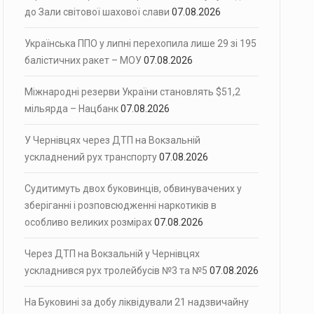
до Зали світової шахової слави
07.08.2026
Українська ППО у липні перехопила лише 29 зі 195
балістичних ракет – МОУ
07.08.2026
Міжнародні резерви України становлять $51,2
мільярда – Нацбанк
07.08.2026
У Чернівцях через ДТП на Вокзальній
ускладнений рух транспорту
07.08.2026
Судитимуть двох буковинців, обвинувачених у
зберіганні і розповсюдженні наркотиків в
особливо великих розмірах
07.08.2026
Через ДТП на Вокзальній у Чернівцях
ускладнився рух тролейбусів №3 та №5
07.08.2026
На Буковині за добу ліквідували 21 надзвичайну