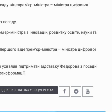
саду віцепрем’єр-міністра – міністра цифрової
ю посаду.
’єр-міністра з інновацій, розвитку освіти, науки та
першого віцепрем’єр-міністра – міністра цифрової
ії ухвалив підтримати відставку Федорова з посади
рансформації.
ПІДПИШИСЬ НА НАС У СОЦМЕРЕЖАХ: