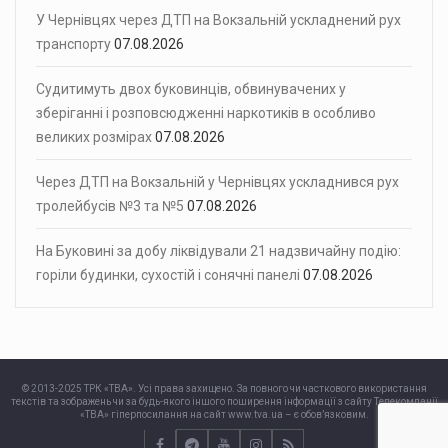
У Чернівцях через ДТП на Вокзальній ускладнений рух
транспорту
07.08.2026
Судитимуть двох буковинців, обвинувачених у
зберіганні і розповсюдженні наркотиків в особливо
великих розмірах
07.08.2026
Через ДТП на Вокзальній у Чернівцях ускладнився рух
тролейбусів №3 та №5
07.08.2026
На Буковині за добу ліквідували 21 надзвичайну подію:
горіли будинки, сухостій і сонячні панелі
07.08.2026
© 2013-2025 ТРК «ТВА». Усі права захищено. За повного чи часткового використання
текстів та зображень чи за будь-якого іншого поширення інформації з сайту Телекомпанії
«ТВА» гіперпосилання на сайт www.tva.ua – є обов’язковим.