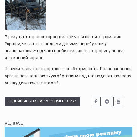
У результаті правоохоронці затримали шістьох громадян
України, які, за попередніми даними, перебували у
позашляховику під час спроби незаконного прориву через
державний кордон.
Пошуки водія транспортного засобу тривають. Правоохоронні
органи встановлюють усі обставини події та надають правову
оцінку діям причетних осіб.
ПІДПИШИСЬ НА НАС У СОЦМЕРЕЖАХ:
Á‡„ÛÁÍ‡...