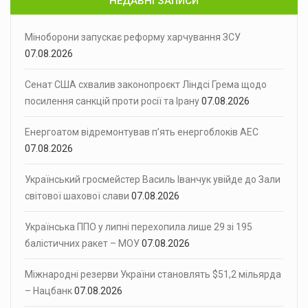
НЕДАВНІ ЗАПИСИ
Міноборони запускає реформу харчування ЗСУ
07.08.2026
Сенат США схвалив законопроєкт Ліндсі Грема щодо
посилення санкцій проти росії та Ірану
07.08.2026
Енергоатом відремонтував п’ять енергоблоків АЕС
07.08.2026
Український гросмейстер Василь Іванчук увійде до Зали
світової шахової слави
07.08.2026
Українська ППО у липні перехопила лише 29 зі 195
балістичних ракет – МОУ
07.08.2026
Міжнародні резерви України становлять $51,2 мільярда
– Нацбанк
07.08.2026