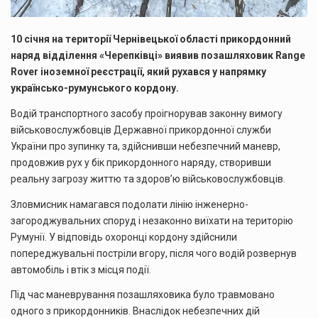
10 січня на території Чернівецької області прикордонний
наряд відділення «Черепківці» виявив позашляховик Range
Rover іноземної реєстрації, який рухався у напрямку
українсько-румунського кордону.
Водій транспортного засобу проігнорував законну вимогу
військовослужбовців Державної прикордонної служби
України про зупинку та, здійснивши небезпечний маневр,
продовжив рух у бік прикордонного наряду, створивши
реальну загрозу життю та здоров’ю військовослужбовців.
Зловмисник намагався подолати лінію інженерно-
загороджувальних споруд і незаконно виїхати на територію
Румунії. У відповідь охоронці кордону здійснили
попереджувальні постріли вгору, після чого водій розвернув
автомобіль і втік з місця події.
Під час маневрування позашляховика було травмовано
одного з прикордонників. Внаслідок небезпечних дій