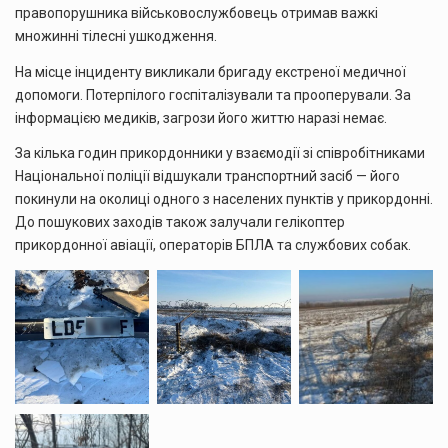
правопорушника військовослужбовець отримав важкі
множинні тілесні ушкодження.
На місце інциденту викликали бригаду екстреної медичної
допомоги. Потерпілого госпіталізували та прооперували. За
інформацією медиків, загрози його життю наразі немає.
За кілька годин прикордонники у взаємодії зі співробітниками
Національної поліції відшукали транспортний засіб — його
покинули на околиці одного з населених пунктів у прикордонні.
До пошукових заходів також залучали гелікоптер
прикордонної авіації, операторів БПЛА та службових собак.