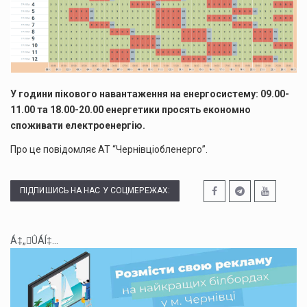
У години пікового навантаження на енергосистему: 09.00-
11.00 та 18.00-20.00 енергетики просять економно
споживати електроенергію.
Про це повідомляє АТ “Чернівціобленерго”.
ПІДПИШИСЬ НА НАС У СОЦМЕРЕЖАХ:
Á‡„ÛÁÍ‡...