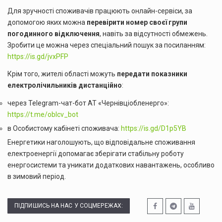
Для зручності споживачів працюють онлайн-сервіси, за
допомогою яких можна
перевірити номер своєї групи
погодинного відключення
, навіть за відсутності обмежень.
Зробити це можна через спеціальний пошук за посиланням:
https://is.gd/jvxPFP
Крім того, жителі області можуть
передати показники
електролічильників дистанційно
:
через Telegram-чат-бот АТ «Чернівціобленерго»:
https://t.me/oblcv_bot
в Особистому кабінеті споживача:
https://is.gd/D1p5YB
Енергетики наголошують, що відповідальне споживання
електроенергії допомагає зберігати стабільну роботу
енергосистеми та уникати додаткових навантажень, особливо
в зимовий період.
ПІДПИШИСЬ НА НАС У СОЦМЕРЕЖАХ: