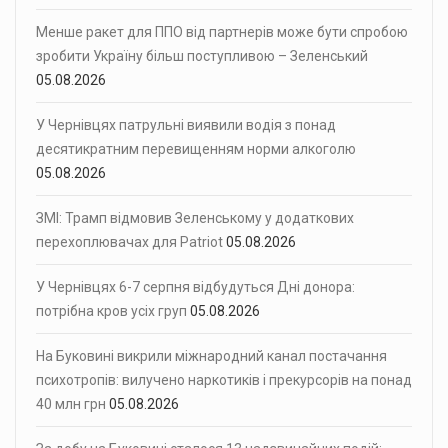
Менше ракет для ППО від партнерів може бути спробою
зробити Україну більш поступливою – Зеленський
05.08.2026
У Чернівцях патрульні виявили водія з понад
десятикратним перевищенням норми алкоголю
05.08.2026
ЗМІ: Трамп відмовив Зеленському у додаткових
перехоплювачах для Patriot
05.08.2026
У Чернівцях 6-7 серпня відбудуться Дні донора:
потрібна кров усіх груп
05.08.2026
На Буковині викрили міжнародний канал постачання
психотропів: вилучено наркотиків і прекурсорів на понад
40 млн грн
05.08.2026