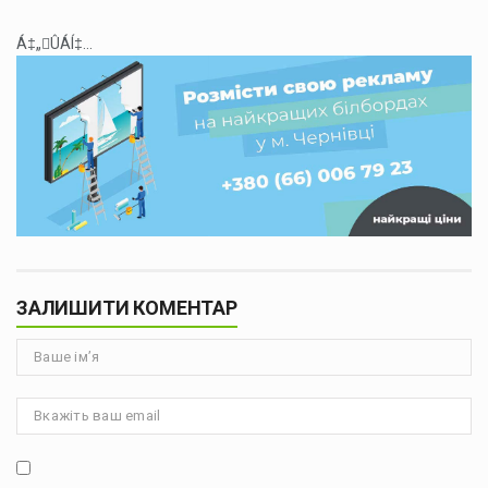
Á‡„ÛÁÍ‡...
ЗАЛИШИТИ КОМЕНТАР