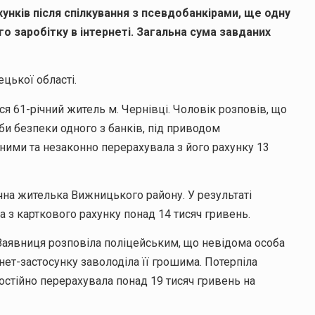
унків після спілкування з псевдобанкірами, ще одну
 заробітку в інтернеті. Загальна сума завданих
ецької області.
вся 61-річний житель м. Чернівці. Чоловік розповів, що
и безпеки одного з банків, під приводом
ими та незаконно перерахувала з його рахунку 13
чна жителька Вижницького району. У результаті
 з карткового рахунку понад 14 тисяч гривень.
 Заявниця розповіла поліцейським, що невідома особа
нет-застосунку заволоділа її грошима. Потерпіла
стійно перерахувала понад 19 тисяч гривень на