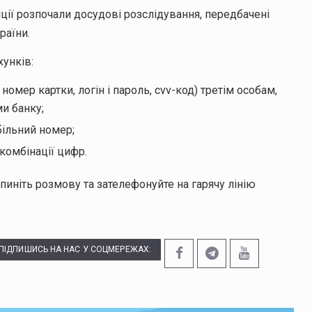
ції розпочали досудові розслідування, передбачені
раїни.
унків:
номер картки, логін і пароль, cvv-код) третім особам,
и банку;
більний номер;
комбінації цифр.
пиніть розмову та зателефонуйте на гарячу лінію
ПІДПИШИСЬ НА НАС У СОЦМЕРЕЖАХ: