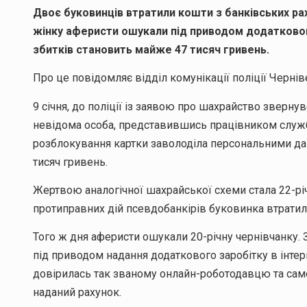
Двоє буковинців втратили кошти з банківських рах
жінку аферисти ошукали під приводом додаткового
збитків становить майже 47 тисяч гривень.
Про це повідомляє відділ комунікації поліції Чернів
9 січня, до поліції із заявою про шахрайство зверну
невідома особа, представившись працівником служб
розблокування картки заволоділа персональними дан
тисяч гривень.
Жертвою аналогічної шахрайської схеми стала 22-рі
протиправних дій псевдобанкірів буковинка втратила
Того ж дня аферисти ошукали 20-річну чернівчанку.
під приводом надання додаткового заробітку в інтер
довірилась так званому онлайн-роботодавцю та само
наданий рахунок.