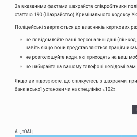
За вказаними фактами шахрайств співробітники полі
статтею 190 (Шахрайство) Кримінального кодексу Ук
Поліцейські звертаються до власників карткових рах
не повідомляйте ваші персональні дані (пін-код, 
навіть якщо вони представляються працівникам
не розголошуйте коди, які приходять на ваш мо
не набирайте на вашому телефоні невідомі вам 
Якщо ви підозрюєте, що спілкуєтесь з шахраями, при
банківської установи чи на спецлінію «102».
Á‡„ÛÁÍ‡...