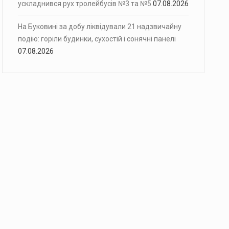
ускладнився рух тролейбусів №3 та №5
07.08.2026
На Буковині за добу ліквідували 21 надзвичайну
подію: горіли будинки, сухостій і сонячні панелі
07.08.2026