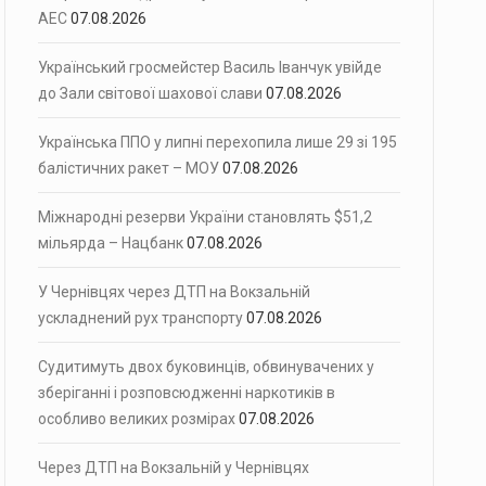
АЕС
07.08.2026
Український гросмейстер Василь Іванчук увійде
до Зали світової шахової слави
07.08.2026
Українська ППО у липні перехопила лише 29 зі 195
балістичних ракет – МОУ
07.08.2026
Міжнародні резерви України становлять $51,2
мільярда – Нацбанк
07.08.2026
У Чернівцях через ДТП на Вокзальній
ускладнений рух транспорту
07.08.2026
Судитимуть двох буковинців, обвинувачених у
зберіганні і розповсюдженні наркотиків в
особливо великих розмірах
07.08.2026
Через ДТП на Вокзальній у Чернівцях