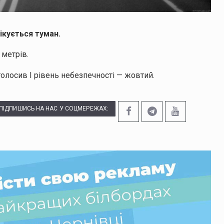
ікується туман.
метрів.
олосив І рівень небезпечності — жовтий.
ПІДПИШИСЬ НА НАС У СОЦМЕРЕЖАХ: