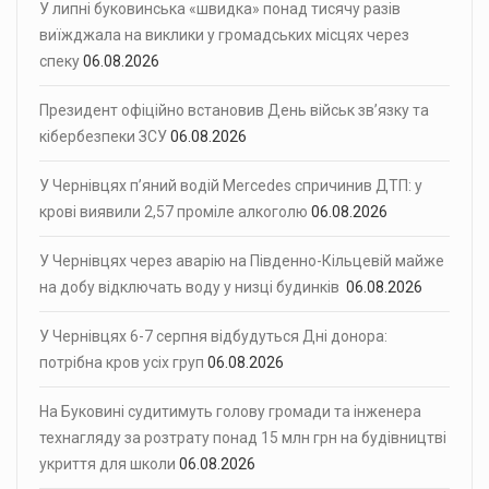
У липні буковинська «швидка» понад тисячу разів
виїжджала на виклики у громадських місцях через
спеку
06.08.2026
Президент офіційно встановив День військ зв’язку та
кібербезпеки ЗСУ
06.08.2026
У Чернівцях п’яний водій Mercedes спричинив ДТП: у
крові виявили 2,57 проміле алкоголю
06.08.2026
У Чернівцях через аварію на Південно-Кільцевій майже
на добу відключать воду у низці будинків
06.08.2026
У Чернівцях 6-7 серпня відбудуться Дні донора:
потрібна кров усіх груп
06.08.2026
На Буковині судитимуть голову громади та інженера
технагляду за розтрату понад 15 млн грн на будівництві
укриття для школи
06.08.2026