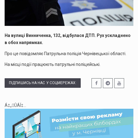
​На вулиці Винниченка, 132, відбулася ДТП. Рух ускладнено
в обох напрямках.
Про це повідомляє Патрульна поліція Чернівецької області.
На місці події працюють патрульні поліцейські.
ПІДПИШИСЬ НА НАС У СОЦМЕРЕЖАХ:
Á‡„ÛÁÍ‡...