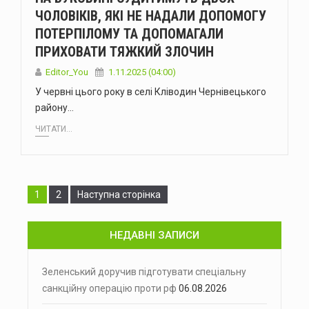
ЧОЛОВІКІВ, ЯКІ НЕ НАДАЛИ ДОПОМОГУ
ПОТЕРПІЛОМУ ТА ДОПОМАГАЛИ
ПРИХОВАТИ ТЯЖКИЙ ЗЛОЧИН
Editor_You
1.11.2025 (04:00)
У червні цього року в селі Кліводин Чернівецького
району…
ЧИТАТИ...
Сторінка
Сторінка
1
2
Наступна сторінка
НЕДАВНІ ЗАПИСИ
Зеленський доручив підготувати спеціальну
санкційну операцію проти рф
06.08.2026