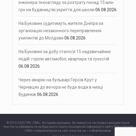
інженера технагляду за розтрату понад 15 млн
грн на будівництві укриття для школи
06.08.2026
На Буковині судитимуть жителя Дніпра за
організацію незаконного переправлення
ухилянтів до Молдови
06.08.2026
На Буковині за добу сталося 15 надзвичайних
подій: горіли автомобілі, квартира та сухостій
06.08.2026
Через аварію на бульварі Героїв Крут у
Чернівцях до вечора не буде води в низці
будинків
06.08.2026
© 2013-2025 ТРК «ТВА». Усі права захищено. За повного чи часткового використання
текстів та зображень чи за будь-якого іншого поширення інформації з сайту Телекомпанії
«ТВА» гіперпосилання на сайт www.tva.ua – є обов’язковим.