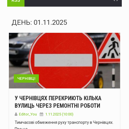
RSS
На Буковині судитимуть голову громади та інженера технагляду за розтрату понад 15 млн грн на будівництві укриття для школи
На Буковині судитимуть жителя Дніпра за організацію незаконного переправлення ухилянтів до Молдови
ДЕНЬ:
01.11.2025
На Буковині за добу сталося 15 надзвичайних подій: горіли автомобілі, квартира та сухостій
Через аварію на бульварі Героїв Крут у Чернівцях до вечора не буде води в низці будинків
Зеленський доручив підготувати спеціальну санкційну операцію проти рф
У липні буковинська «швидка» понад тисячу разів виїжджала на виклики у громадських місцях через спеку
Президент офіційно встановив День військ зв'язку та кібербезпеки ЗСУ
ЧЕРНІВЦІ
У Чернівцях п'яний водій Mercedes спричинив ДТП: у крові виявили 2,57 проміле алкоголю
У ЧЕРНІВЦЯХ ПЕРЕКРИЮТЬ КІЛЬКА
У Чернівцях через аварію на Південно-Кільцевій майже на добу відключать воду у низці будинків
ВУЛИЦЬ ЧЕРЕЗ РЕМОНТНІ РОБОТИ
У Чернівцях 6-7 серпня відбудуться Дні донора: потрібна кров усіх груп
Editor_You
1.11.2025 (10:00)
Тимчасові обмеження руху транспорту в Чернівцях.