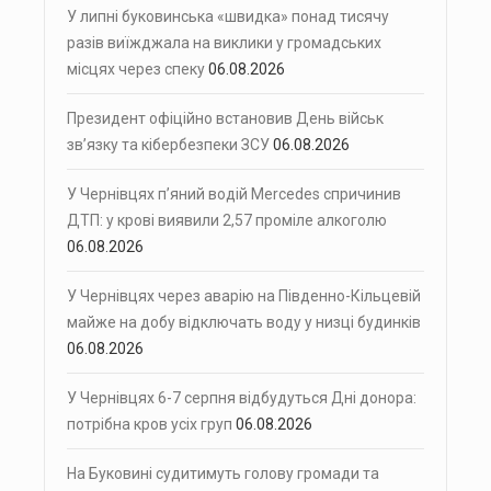
У липні буковинська «швидка» понад тисячу
разів виїжджала на виклики у громадських
місцях через спеку
06.08.2026
Президент офіційно встановив День військ
зв’язку та кібербезпеки ЗСУ
06.08.2026
У Чернівцях п’яний водій Mercedes спричинив
ДТП: у крові виявили 2,57 проміле алкоголю
06.08.2026
У Чернівцях через аварію на Південно-Кільцевій
майже на добу відключать воду у низці будинків
06.08.2026
У Чернівцях 6-7 серпня відбудуться Дні донора:
потрібна кров усіх груп
06.08.2026
На Буковині судитимуть голову громади та