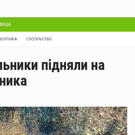
ФІША
ПОЛІТИКА
СУСПІЛЬСТВО
льники підняли на
ьника