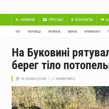
НОВИНИ
ПРО НАС
КОНТАКТИ
А
УСІ
ЧЕРНІВЦІ
УКРАЇНА
ВІЙНА
КРИМІНАЛ
На Буковині рятува
берег тіло потопел
15.10.2025 (13:30)
КОМЕНТАРІ 2