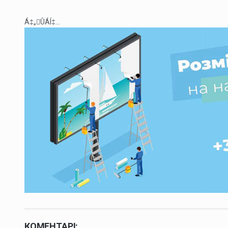
Á‡„ÛÁÍ‡...
КОМЕНТАРІ: