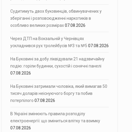
Судитимуть двох буковинців, обвинувачених у
зберіганні і розповсюдженні наркотиків в
особливо великих розмірах
07.08.2026
Через ДТП на Вокзальній у Чернівцях
ускладнився рух тролейбусів №3 та №5
07.08.2026
На Буковині за добу ліквідували 21 надзвичайну
подію: горіли будинки, сухостій і сонячні панелі
07.08.2026
На Буковині затримали чоловіка, який вимагав 50
тисяч доларів неіснуючого боргу та побив
потерпілого
07.08.2026
В Україні змінюють правила розподілу
електроенергії: що зміниться влітку та взимку
07.08.2026