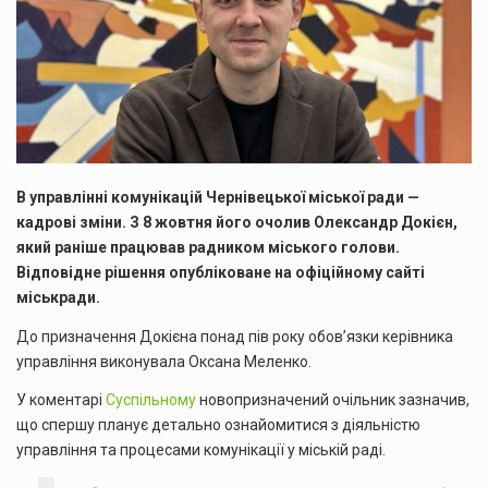
В управлінні комунікацій Чернівецької міської ради —
кадрові зміни. З 8 жовтня його очолив Олександр Докієн,
який раніше працював радником міського голови.
Відповідне рішення опубліковане на офіційному сайті
міськради.
До призначення Докієна понад пів року обов’язки керівника
управління виконувала Оксана Меленко.
У коментарі
Суспільному
новопризначений очільник зазначив,
що спершу планує детально ознайомитися з діяльністю
управління та процесами комунікації у міській раді.