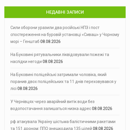
НЕДАВНІ ЗАПИСИ
Сили оборони уразили два російські НПЗ і пост
спостереження на буровій установці «Сиваш» у Чорному
морі – Генштаб
08.08.2026
На Буковині рятувальники ліквідовували пожежі та
наслідки негоди
08.08.2026
На Буковині поліцейські затримали чоловіка, який
поранив двох поліцейських та 11 днів переховувався у
лісі
08.08.2026
У Чернівцях через аварійний витік води без
водопостачання залишаться низка адрес
08.08.2026
рф атакувала Україну шістьма балістичними ракетами
та 151 дроном: ППО знешкодила 135 цілей
08.08.2026