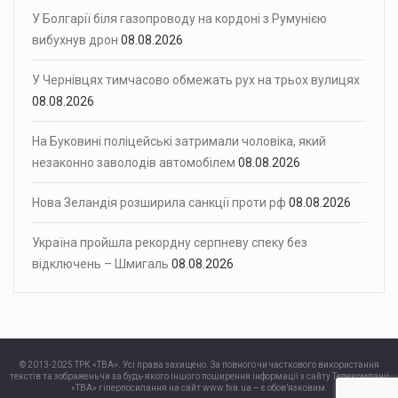
У Болгарії біля газопроводу на кордоні з Румунією
вибухнув дрон
08.08.2026
У Чернівцях тимчасово обмежать рух на трьох вулицях
08.08.2026
На Буковині поліцейські затримали чоловіка, який
незаконно заволодів автомобілем
08.08.2026
Нова Зеландія розширила санкції проти рф
08.08.2026
Україна пройшла рекордну серпневу спеку без
відключень – Шмигаль
08.08.2026
© 2013-2025 ТРК «ТВА». Усі права захищено. За повного чи часткового використання
текстів та зображень чи за будь-якого іншого поширення інформації з сайту Телекомпанії
«ТВА» гіперпосилання на сайт www.tva.ua – є обов’язковим.