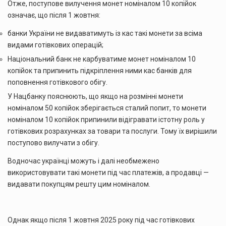
Отже, поступове вилучення монет номіналом 10 копійок
означає, що після 1 жовтня:
банки України не видаватимуть із кас такі монети за всіма
видами готівкових операцій;
Національний банк не карбуватиме монет номіналом 10
копійок та припинить підкріплення ними кас банків для
поповнення готівкового обігу.
У Нацбанку пояснюють, що якщо на розмінні монети
номіналом 50 копійок зберігається сталий попит, то монети
номіналом 10 копійок припинили відігравати істотну роль у
готівкових розрахунках за товари та послуги. Тому їх вирішили
поступово вилучати з обігу.
Водночас українці можуть і далі необмежено
використовувати такі монети під час платежів, а продавці —
видавати покупцям решту цим номіналом.
Однак якщо після 1 жовтня 2025 року під час готівкових