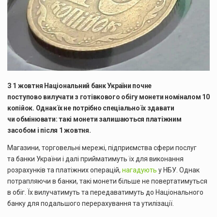
З 1 жовтня Національний банк України почне
поступово вилучати з готівкового обігу монети номіналом 10
копійок. Однак їх не потрібно спеціально їх здавати
чи обмінювати: такі монети залишаються платіжним
засобом і після 1 жовтня.
Магазини, торговельні мережі, підприємства сфери послуг
та банки України і далі прийматимуть їх для виконання
розрахунків та платіжних операцій,
нагадують
у НБУ. Однак
потрапляючи в банки, такі монети більше не повертатимуться
в обіг. Їх вилучатимуть та передаватимуть до Національного
банку для подальшого перерахування та утилізації.