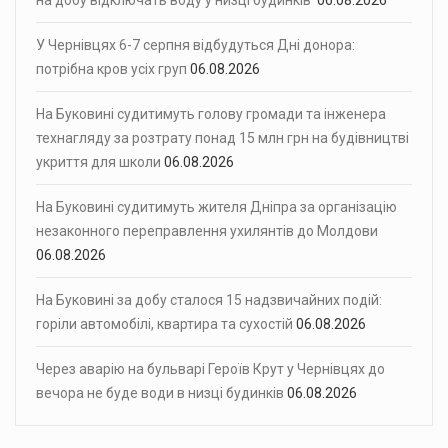
на добу відключать воду у низці будинків
06.08.2026
У Чернівцях 6-7 серпня відбудуться Дні донора:
потрібна кров усіх груп
06.08.2026
На Буковині судитимуть голову громади та інженера
технагляду за розтрату понад 15 млн грн на будівництві
укриття для школи
06.08.2026
На Буковині судитимуть жителя Дніпра за організацію
незаконного переправлення ухилянтів до Молдови
06.08.2026
На Буковині за добу сталося 15 надзвичайних подій:
горіли автомобілі, квартира та сухостій
06.08.2026
Через аварію на бульварі Героїв Крут у Чернівцях до
вечора не буде води в низці будинків
06.08.2026