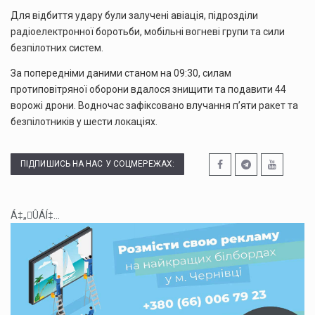
Для відбиття удару були залучені авіація, підрозділи
радіоелектронної боротьби, мобільні вогневі групи та сили
безпілотних систем.
За попередніми даними станом на 09:30, силам
протиповітряної оборони вдалося знищити та подавити 44
ворожі дрони. Водночас зафіксовано влучання п’яти ракет та
безпілотників у шести локаціях.
ПІДПИШИСЬ НА НАС У СОЦМЕРЕЖАХ:
Á‡„ÛÁÍ‡...