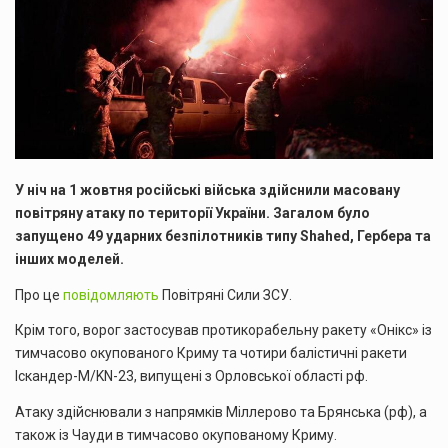
У ніч на 1 жовтня російські війська здійснили масовану
повітряну атаку по території України. Загалом було
запущено 49 ударних безпілотників типу Shahed, Гербера та
інших моделей.
Про це
повідомляють
Повітряні Сили ЗСУ.
Крім того, ворог застосував протикорабельну ракету «Онікс» із
тимчасово окупованого Криму та чотири балістичні ракети
Іскандер-М/KN-23, випущені з Орловської області рф.
Атаку здійснювали з напрямків Міллерово та Брянська (рф), а
також із Чауди в тимчасово окупованому Криму.