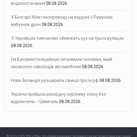
водопостачання
08.08.2026
У Болгарії біля газопроводу на кордоні з Румунією
вибухнув дрон
08.08.2026
У Чернівцях тимчасово обмежать рух на трьох вулицях
08.08.2026
На Буковині поліцейські затримали чоловіка, який
незаконно заволодів автомобілем
08.08.2026
Нова Зеландія розширила санкції проти рф
08.08.2026
Україна пройшла рекордну серпневу спеку без
відключень – Шмигаль
08.08.2026
© 2013-2025 ТРК «ТВА». Усі права захищено. За повного чи часткового використання