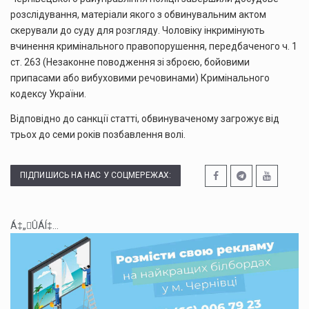
розслідування, матеріали якого з обвинувальним актом
скерували до суду для розгляду. Чоловіку інкримінують
вчинення кримінального правопорушення, передбаченого ч. 1
ст. 263 (Незаконне поводження зі зброєю, бойовими
припасами або вибуховими речовинами) Кримінального
кодексу України.
Відповідно до санкції статті, обвинуваченому загрожує від
трьох до семи років позбавлення волі.
ПІДПИШИСЬ НА НАС У СОЦМЕРЕЖАХ:
Á‡„ÛÁÍ‡...