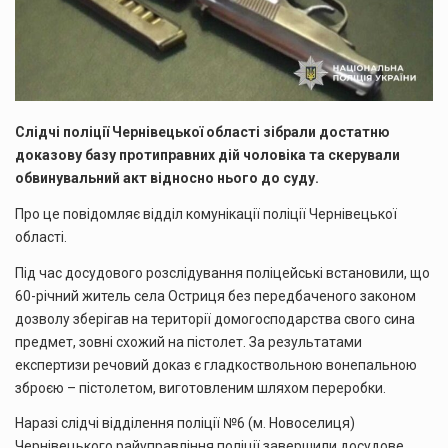
Слідчі поліції Чернівецької області зібрали достатню
доказову базу протиправних дій чоловіка та скерували
обвинувальний акт відносно нього до суду.
Про це повідомляє відділ комунікації поліції Чернівецької
області.
Під час досудового розслідування поліцейські встановили, що
60-річний житель села Остриця без передбаченого законом
дозволу зберігав на території домогосподарства свого сина
предмет, зовні схожий на пістолет. За результатами
експертизи речовий доказ є гладкоствольною вонепальною
зброєю – пістолетом, виготовленим шляхом переробки.
Наразі слідчі відділення поліції №6 (м. Новоселиця)
Чернівецького райуправління поліції завершили досудове