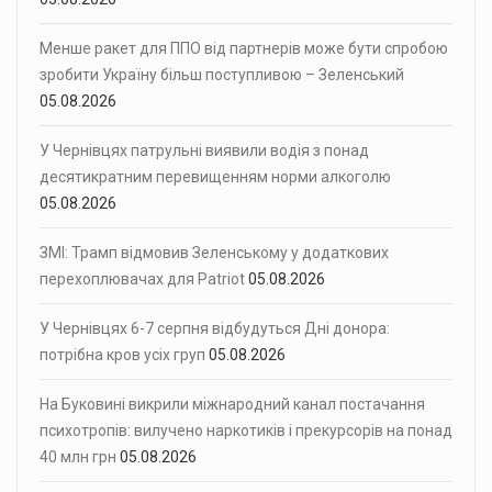
Менше ракет для ППО від партнерів може бути спробою
зробити Україну більш поступливою – Зеленський
05.08.2026
У Чернівцях патрульні виявили водія з понад
десятикратним перевищенням норми алкоголю
05.08.2026
ЗМІ: Трамп відмовив Зеленському у додаткових
перехоплювачах для Patriot
05.08.2026
У Чернівцях 6-7 серпня відбудуться Дні донора:
потрібна кров усіх груп
05.08.2026
На Буковині викрили міжнародний канал постачання
психотропів: вилучено наркотиків і прекурсорів на понад
40 млн грн
05.08.2026