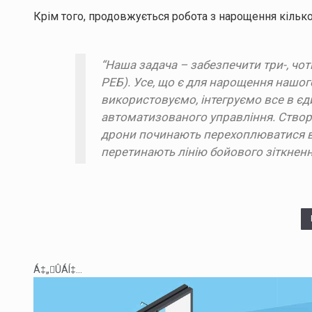
Крім того, продовжується робота з нарощення кількос
“Наша задача – забезпечити три-, чо
РЕБ). Усе, що є для нарощення нашог
використовуємо, інтегруємо все в єд
автоматизованого управління. Ство
дрони починають перехоплюватися в
перетинають лінію бойового зіткненн
Á‡„ÛÁÍ‡...