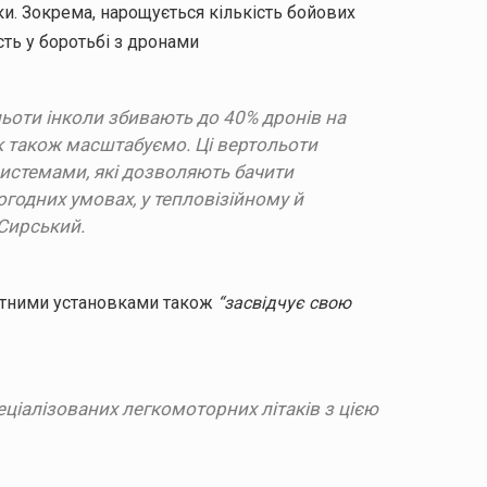
и. Зокрема, нарощується кількість бойових
сть у боротьбі з дронами
льоти інколи збивають до 40% дронів на
к також масштабуємо. Ці вертольоти
истемами, які дозволяють бачити
погодних умовах, у тепловізійному й
Сирський.
метними установками також
“засвідчує свою
ціалізованих легкомоторних літаків з цією