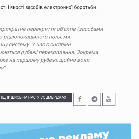
ті і якості засобів електронної боротьби.
тирикратне перекриття об’єктів (засобами
о радіолокаційного поля, ми
ину систему. У нас є системи
рюються рубежі перехоплення. Зокрема
же на першому рубежі, щойно вони
я”.
ПІДПИШИСЬ НА НАС У СОЦМЕРЕЖАХ: