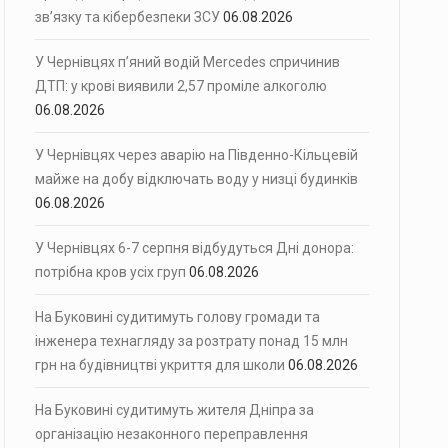
зв’язку та кібербезпеки ЗСУ
06.08.2026
У Чернівцях п’яний водій Mercedes спричинив
ДТП: у крові виявили 2,57 проміле алкоголю
06.08.2026
У Чернівцях через аварію на Південно-Кільцевій
майже на добу відключать воду у низці будинків
06.08.2026
У Чернівцях 6-7 серпня відбудуться Дні донора:
потрібна кров усіх груп
06.08.2026
На Буковині судитимуть голову громади та
інженера технагляду за розтрату понад 15 млн
грн на будівництві укриття для школи
06.08.2026
На Буковині судитимуть жителя Дніпра за
організацію незаконного переправлення