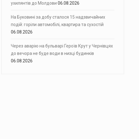
ухилянтів до Молдови
06.08.2026
На Буковині за добу сталося 15 надзвичайних
подій: горіли автомобілі, квартира та сухостій
06.08.2026
Через аварію на бульварі Героїв Крут у Чернівцях
до вечора не буде води в низці будинків
06.08.2026