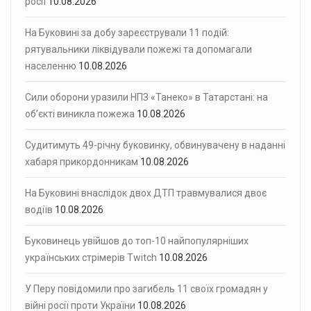
росії
10.08.2026
На Буковині за добу зареєстрували 11 подій:
рятувальники ліквідували пожежі та допомагали
населенню
10.08.2026
Сили оборони уразили НПЗ «Танеко» в Татарстані: на
об’єкті виникла пожежа
10.08.2026
Судитимуть 49-річну буковинку, обвинувачену в наданні
хабаря прикордонникам
10.08.2026
На Буковині внаслідок двох ДТП травмувалися двоє
водіїв
10.08.2026
Буковинець увійшов до топ-10 найпопулярніших
українських стрімерів Twitch
10.08.2026
У Перу повідомили про загибель 11 своїх громадян у
війні росії проти України
10.08.2026