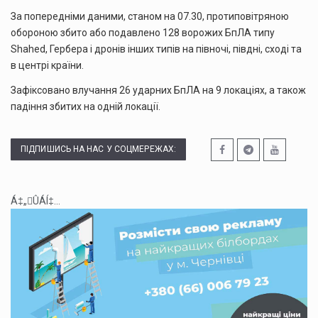
За попередніми даними, станом на 07.30, протиповітряною
обороною збито або подавлено 128 ворожих БпЛА типу
Shahed, Гербера і дронів інших типів на півночі, півдні, сході та
в центрі країни.
Зафіксовано влучання 26 ударних БпЛА на 9 локаціях, а також
падіння збитих на одній локації.
ПІДПИШИСЬ НА НАС У СОЦМЕРЕЖАХ:
Á‡„ÛÁÍ‡...