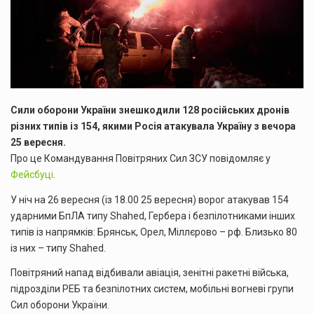
Сили оборони України знешкодили 128 російських дронів
різних типів із 154, якими Росія атакувала Україну з вечора
25 вересня.
Про це Командування Повітряних Сил ЗСУ повідомляє у
Фейсбуці
.
У ніч на 26 вересня (із 18.00 25 вересня) ворог атакував 154
ударними БпЛА типу Shahed, Гербера і безпілотниками інших
типів із напрямків: Брянськ, Орел, Міллєрово – рф. Близько 80
із них – типу Shahed.
Повітряний напад відбивали авіація, зенітні ракетні війська,
підрозділи РЕБ та безпілотних систем, мобільні вогневі групи
Сил оборони України.