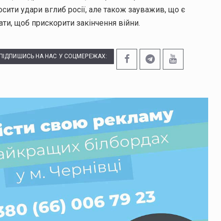
сити удари вглиб росії, але також зауважив, що є
ати, щоб прискорити закінчення війни.
ПІДПИШИСЬ НА НАС У СОЦМЕРЕЖАХ: