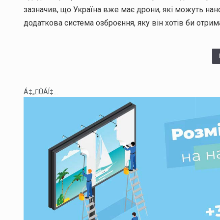
зазначив, що Україна вже має дрони, які можуть нано
додаткова система озброєння, яку він хотів би отрим
Á‡„ÛÁÍ‡...