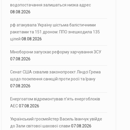
водопостачання залишаться низка адрес
08.08.2026
рф атакувала Україну шістьма балістичними
ракетами та 151 дроном: ППО знешкодила 135
цілей
08.08.2026
Міноборони запускає реформу харчування ЗСУ
07.08.2026
Сенат США схвалив законопроєкт Ліндсі Грема
щодо посилення санкцій проти росії та Ірану
07.08.2026
Енергоатом відремонтував п’ять енергоблоків
АЕС
07.08.2026
Український гросмейстер Василь Іванчук увійде
до Зали світової шахової слави
07.08.2026