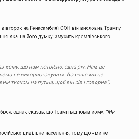
 у вівторок на Генасамблеї ООН він висловив Трампу
ня, яка, на його думку, змусить кремлівського
в йому, що нам потрібно, одна річ. Нам це
будемо це використовувати. Бо якщо ми це
им тиском на путіна, щоб він сів і говорив”,
броя, однак сказав, що Трамп відповів йому:
“Ми
російське цивільне населення, тому що «ми не