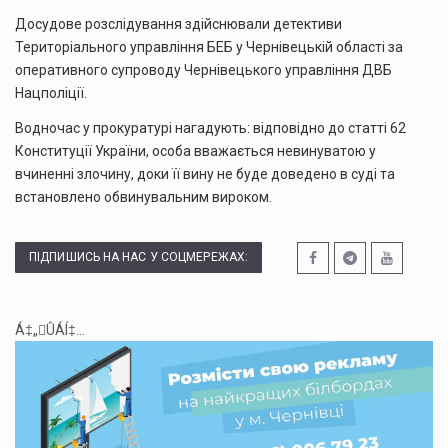
Досудове розслідування здійснювали детективи
Територіального управління БЕБ у Чернівецькій області за
оперативного супроводу Чернівецького управління ДВБ
Нацполіції.
Водночас у прокуратурі нагадують: відповідно до статті 62
Конституції України, особа вважається невинуватою у
вчиненні злочину, доки її вину не буде доведено в суді та
встановлено обвинувальним вироком.
ПІДПИШИСЬ НА НАС У СОЦМЕРЕЖАХ:
Á‡„ÛÁÍ‡...