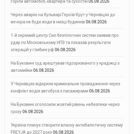
горіли автомобілі, квартира та сухостій
06.08.2026
Через аварію на бульварі Героїв Крут у Чернівцях до
вечора не буде води в низці будинків
06.08.2026
1-й окремий центр Сил безпілотних систем заявив про
удар по Московському НПЗ та показав результати
операцій у глибині рф
06.08.2026
На Буковині суд арештував підозрюваного у крадіжці з
автомийки
06.08.2026
У Чернівцях відкрили кримінальне провадження через
конфлікт водія автобуса з пасажирами
06.08.2026
На Буковині оголосили жовтий рівень небезпеки через
грозу
06.08.2026
Україна планує створити власну антибалістичну систему
FREYJA до 2027 року
06.08.2026