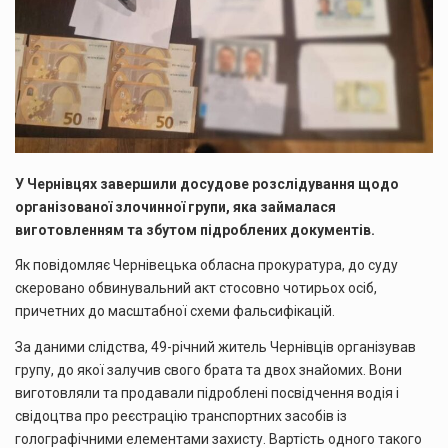
У Чернівцях завершили досудове розслідування щодо
організованої злочинної групи, яка займалася
виготовленням та збутом підроблених документів.
Як повідомляє Чернівецька обласна прокуратура, до суду
скеровано обвинувальний акт стосовно чотирьох осіб,
причетних до масштабної схеми фальсифікацій.
За даними слідства, 49-річний житель Чернівців організував
групу, до якої залучив свого брата та двох знайомих. Вони
виготовляли та продавали підроблені посвідчення водія і
свідоцтва про реєстрацію транспортних засобів із
голографічними елементами захисту. Вартість одного такого