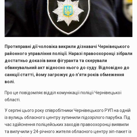
Протиправні дії чоловіка викрили дізнавачі Чернівецького
районного управління поліції. Наразі правоохоронці зібрали
достатньо доказів вини фігуранта та скерували
обвинувальний акт відносно нього до суду. Відповідно до
санкції статті, йому загрожує до п’яти років обмеження
волі.
Про це повідомляє відділ комунікації поліції Чернівецької
області.
У серпні цього року співробітники Чернівецького РУП на одній
із вулиць обласного центру зупинили підозрілого парубка. Під
час здійснення поліцейських заходів правоохоронці виявили
та вилучили у 24-річного жителя обласного центру зіп-пакет із