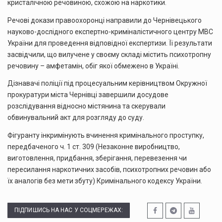
кристалічною речовиною, схожою на наркотики.
Речові докази правоохоронці направили до Чернівецького
науково-дослідного експертно-криміналістичного центру МВС
України для проведення відповідної експертизи. Її результати
засвідчили, що вилучене у своєму складі містить психотропну
речовину – амфетамін, обіг якої обмежено в Україні.
Дізнавачі поліції під процесуальним керівництвом Окружної
прокуратури міста Чернівці завершили досудове
розслідування відносно містянина та скерували
обвинувальний акт для розгляду до суду.
Фігуранту інкримінують вчинення кримінального проступку,
передбаченого ч. 1 ст. 309 (Незаконне виробництво,
виготовлення, придбання, зберігання, перевезення чи
пересилання наркотичних засобів, психотропних речовин або
їх аналогів без мети збуту) Кримінального кодексу України.
ПІДПИШИСЬ НА НАС У СОЦМЕРЕЖАХ: