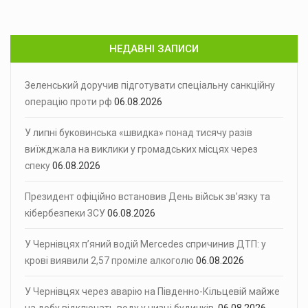
НЕДАВНІ ЗАПИСИ
Зеленський доручив підготувати спеціальну санкційну
операцію проти рф
06.08.2026
У липні буковинська «швидка» понад тисячу разів
виїжджала на виклики у громадських місцях через
спеку
06.08.2026
Президент офіційно встановив День військ зв’язку та
кібербезпеки ЗСУ
06.08.2026
У Чернівцях п’яний водій Mercedes спричинив ДТП: у
крові виявили 2,57 проміле алкоголю
06.08.2026
У Чернівцях через аварію на Південно-Кільцевій майже
на добу відключать воду у низці будинків
06.08.2026