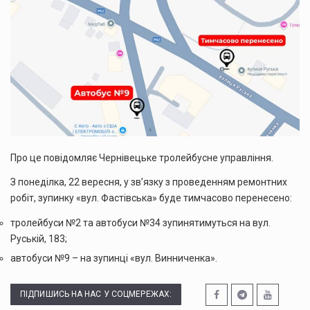
Про це повідомляє Чернівецьке тролейбусне управління.
З понеділка, 22 вересня, у зв’язку з проведенням ремонтних
робіт, зупинку «вул. Фастівська» буде тимчасово перенесено:
тролейбуси №2 та автобуси №34 зупинятимуться на вул.
Руській, 183;
автобуси №9 – на зупинці «вул. Винниченка».
ПІДПИШИСЬ НА НАС У СОЦМЕРЕЖАХ: