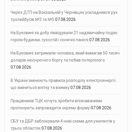
Через ДТП на Вокзальній у Чернівцях ускладнився рух
тролейбусів №3 та №5
07.08.2026
На Буковині за добу ліквідували 21 надзвичайну подію:
горіли будинки, сухостій і сонячні панелі
07.08.2026
На Буковині затримали чоловіка, який вимагав 50 тисяч
доларів неіснуючого боргу та побив потерпілого
07.08.2026
В Україні змінюють правила розподілу електроенергії:
що зміниться влітку та взимку
07.08.2026
Працівників ТЦК хочуть зробити впізнаваними:
пропонують запровадити окрему форму
07.08.2026
СБУ та ДБР заблокували 4 нові схеми для ухилянтів у
трьох областях
07.08.2026