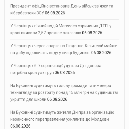
Президент офіційно встановив День військ зв’язку та
кібербезпеки ЗСУ
06.08.2026
У Чернівцях п’яний водій Mercedes спричинив ДТП: у
крові виявили 2,57 проміле алкоголю
06.08.2026
У Чернівцях через аварію на Південно-Кільцевій майже
на добу відключать воду у низці будинків
06.08.2026
У Чернівцях 6-7 серпня відбудуться Дні донора:
потрібна кров усіх груп
06.08.2026
На Буковині судитимуть голову громади та інженера
технагляду за розтрату понад 15 млн грн на будівництві
укриття для школи
06.08.2026
На Буковині судитимуть жителя Дніпра за організацію
незаконного переправлення ухилянтів до Молдови
06.08.2026