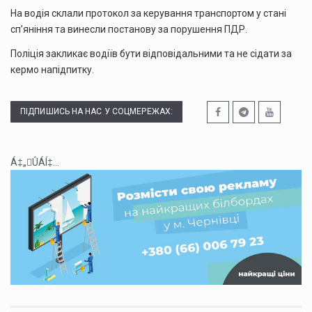
На водія склали протокол за керування транспортом у стані
сп’яніння та винесли постанову за порушення ПДР.
Поліція закликає водіїв бути відповідальними та не сідати за
кермо напідпитку.
ПІДПИШИСЬ НА НАС У СОЦМЕРЕЖАХ:
Á‡„ÛÁÍ‡...