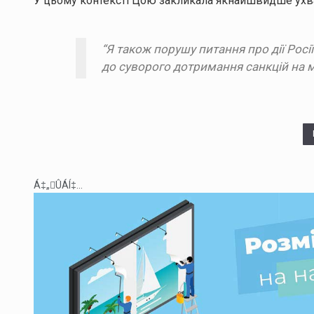
У цьому контексті Цою закликала якнайшвидше ухва
“Я також порушу питання про дії Рос
до суворого дотримання санкцій на м
Á‡„ÛÁÍ‡...