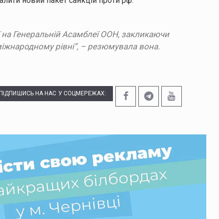
лити новий пакет санкцій проти рф.
ії на Генеральній Асамблеї ООН, закликаючи
іжнародному рівні”, – резюмувала вона.
ПІДПИШИСЬ НА НАС У СОЦМЕРЕЖАХ: