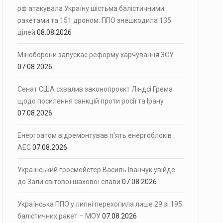
рф атакувала Україну шістьма балістичними
ракетами та 151 дроном: ППО знешкодила 135
цілей
08.08.2026
Міноборони запускає реформу харчування ЗСУ
07.08.2026
Сенат США схвалив законопроєкт Ліндсі Грема
щодо посилення санкцій проти росії та Ірану
07.08.2026
Енергоатом відремонтував п’ять енергоблоків
АЕС
07.08.2026
Український гросмейстер Василь Іванчук увійде
до Зали світової шахової слави
07.08.2026
Українська ППО у липні перехопила лише 29 зі 195
балістичних ракет – МОУ
07.08.2026