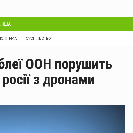
ФІША
ПОЛІТИКА
СУСПІЛЬСТВО
мблеї ООН порушить
 росії з дронами