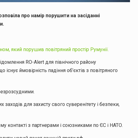
зповіла про намір порушити на засіданні
и.
ном, який порушив повітряний простір Румунії.
ідомлення RO-Alert для північного району
о існує ймовірність падіння об’єктів з повітряного
 безрозсудними.
х заходів для захисту свого суверенітету і безпеки,
му контакті з партнерами і союзниками по ЄС і НАТО.