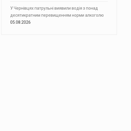
У Чернівцях патрульні виявили водія з понад
десятикратним перевищенням норми алкоголю
05.08.2026