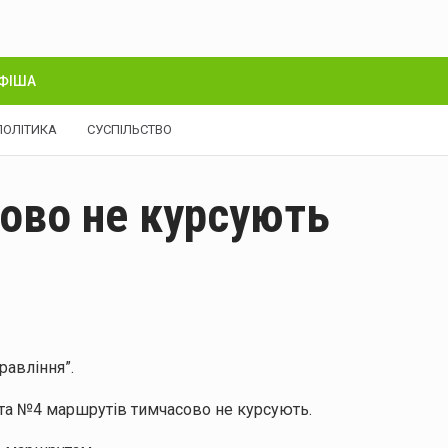
ФІША
ПОЛІТИКА
СУСПІЛЬСТВО
ово не курсують
равління”.
 та №4 маршрутів тимчасово не курсують.