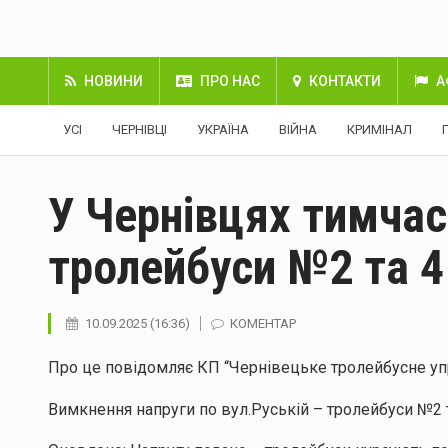
НОВИНИ
ПРО НАС
КОНТАКТИ
А
УСІ
ЧЕРНІВЦІ
УКРАЇНА
ВІЙНА
КРИМІНАЛ
У Чернівцях тимчас
тролейбуси №2 та 4
10.09.2025 (16:36)
КОМЕНТАР
Про це повідомляє КП “Чернівецьке тролейбусне уп
Вимкнення напруги по вул.Руській – тролейбуси №2