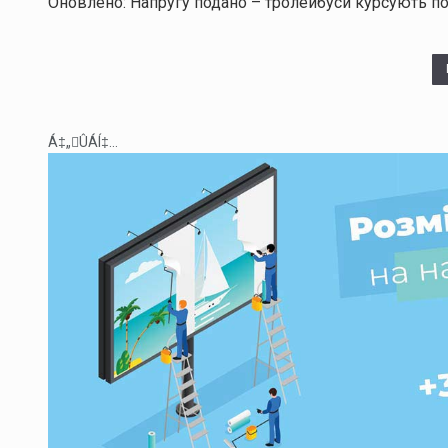
Оновлено: Напругу подано – тролейбуси курсують 
Á‡„ÛÁÍ‡...