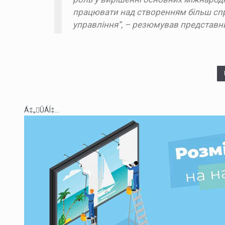
працювати над створенням більш спра
управління”, – резюмував представн
Á‡„ÛÁÍ‡...