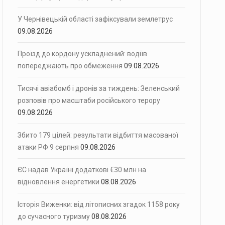
У Чернівецькій області зафіксували землетрус
09.08.2026
Проїзд до кордону ускладнений: водіїв
попереджають про обмеження
09.08.2026
Тисячі авіабомб і дронів за тиждень: Зеленський
розповів про масштаби російського терору
09.08.2026
Збито 179 цілей: результати відбиття масованої
атаки РФ 9 серпня
09.08.2026
ЄС надав Україні додаткові €30 млн на
відновлення енергетики
08.08.2026
Історія Виженки: від літописних згадок 1158 року
до сучасного туризму
08.08.2026