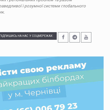
ведливої ​​і розумної системи глобального
ик.
ПІДПИШИСЬ НА НАС У СОЦМЕРЕЖАХ: