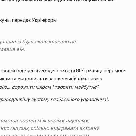
унь, передає Укрінформ.
носин із будь-якою країною не
заявив він.
остей відвідати заходи з нагоди 80-ї річниці перемоги
кам та світовій антифашистській війні, аби з
ію,.. дорожити миром і творити майбутнє”.
праведливішу систему глобального управління”.
 домовленостей між своїми лідерами,
их галузях, спільно відігравати активну
их і регіональних проблем та разом