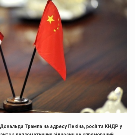
Дональда Трампа на адресу Пекіна, росії та КНДР у
звиток дипломатичних відносин не спрямований