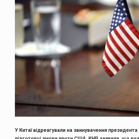
У Китаї відреагували на звинувачення президента 
підготовці змови проти США. КНР заявила, що ро