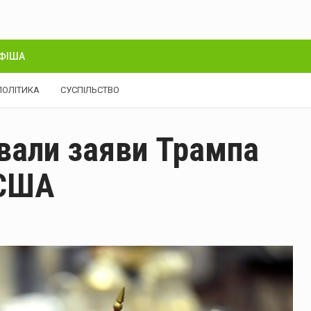
ФІША
ПОЛІТИКА
СУСПІЛЬСТВО
вали заяви Трампа
 США