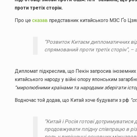
проти третіх сторін.
Про це
сказав
представник китайського МЗС Ґо Цзяк
“Розвиток Китаєм дипломатичних від
спрямований проти третіх сторін”, – 
Дипломат підкреслив, що Пекін запросив іноземних г
китайського народу у війні опору японським загарбни
“миролюбними країнами та народами зберігати істор
Водночас той додав, що Китай хоче будувати з рф
“с
“Китай і Росія готові дотримуватися
продовжувати плідну співпрацю в різн
роль у вирішенні основних міжнародн