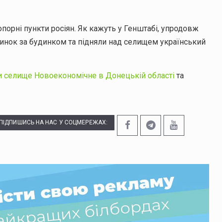
опорні пункти росіян. Як кажуть у Генштабі, упродовж
инок за будинком та підняли над селищем український
и селище Новоекономічне в Донецькій області
та
ПІДПИШИСЬ НА НАС У СОЦМЕРЕЖАХ: