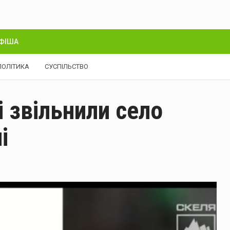
ФІША
ПОЛІТИКА
СУСПІЛЬСТВО
і звільнили село
і