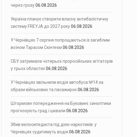
через грозу
06.08.2026
Україна планує створити власну антибалістичну
систему FREYJA до 2027 року
06.08.2026
У Чернівцях 7 серпня попрощаються із загиблим
воїном Тарасом Скінтеєм
06.08.2026
СБУ затримала чотирьох проросійських агітаторів
у трьох областях
06.08.2026
У Чернівцях звільнили водія автобуса №14 за
образи військових та пасажирок
06.08.2026
Штормове попередження на Буковині: синоптики
прогнозують град і шквали
06.08.2026
Збив велосипедиста під дією наркотиків: у
Чернівцях судитимуть водія
06.08.2026