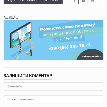
ПІДПИШИСЬ НА НАС У СОЦМЕРЕЖАХ:
Á‡„ÛÁÍ‡...
ЗАЛИШИТИ КОМЕНТАР